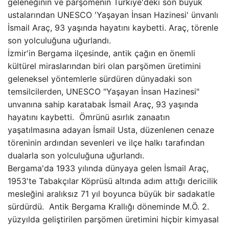
geleneğinin ve parşömenin Türkiye'deki son büyük
ustalarından UNESCO 'Yaşayan İnsan Hazinesi' ünvanlı
İsmail Araç, 93 yaşında hayatını kaybetti. Araç, törenle
son yolculuğuna uğurlandı.
İzmir'in Bergama ilçesinde, antik çağın en önemli
kültürel miraslarından biri olan parşömen üretimini
geleneksel yöntemlerle sürdüren dünyadaki son
temsilcilerden, UNESCO "Yaşayan İnsan Hazinesi"
unvanına sahip karatabak İsmail Araç, 93 yaşında
hayatını kaybetti. Ömrünü asırlık zanaatın
yaşatılmasına adayan İsmail Usta, düzenlenen cenaze
töreninin ardından sevenleri ve ilçe halkı tarafından
dualarla son yolculuğuna uğurlandı.
Bergama'da 1933 yılında dünyaya gelen İsmail Araç,
1953'te Tabakçılar Köprüsü altında adım attığı dericilik
mesleğini aralıksız 71 yıl boyunca büyük bir sadakatle
sürdürdü. Antik Bergama Krallığı döneminde M.Ö. 2.
yüzyılda geliştirilen parşömen üretimini hiçbir kimyasal