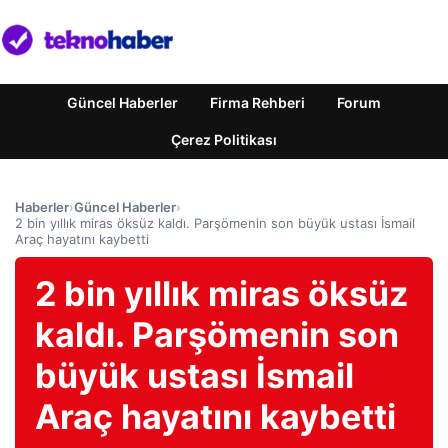
Güncel Haberler
Firma Rehberi
Forum
Çerez Politikası
Haberler
›
Güncel Haberler
›
2 bin yıllık miras öksüz kaldı. Parşömenin son büyük ustası İsmail
Araç hayatını kaybetti
2 bin yıllık miras öksüz
kaldı. Parşömenin son
büyük ustası İsmail
Araç hayatını kaybetti