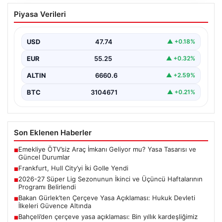
Frankfurt, Hull City’yi İki Golle Yendi
Piyasa Verileri
Alman kulübü Eintracht Frankfurt, hazırlık dönemi
maçında İngiliz temsilcisi Hull City ile karşılaştı ve…
USD
47.74
▲ +0.18%
EUR
55.25
▲ +0.32%
ALTIN
6660.6
▲ +2.59%
BTC
3104671
▲ +0.21%
Son Eklenen Haberler
Emekliye ÖTV’siz Araç İmkanı Geliyor mu? Yasa Tasarısı ve
■
Güncel Durumlar
Frankfurt, Hull City’yi İki Golle Yendi
■
2026-27 Süper Lig Sezonunun İkinci ve Üçüncü Haftalarının
■
Programı Belirlendi
Bakan Gürlek’ten Çerçeve Yasa Açıklaması: Hukuk Devleti
■
İlkeleri Güvence Altında
Bahçeli’den çerçeve yasa açıklaması: Bin yıllık kardeşliğimiz
■