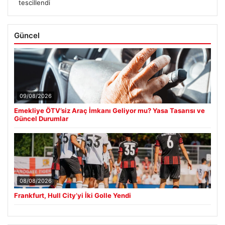
tescillendi
Güncel
09/08/2026
Emekliye ÖTV’siz Araç İmkanı Geliyor mu? Yasa Tasarısı ve
Güncel Durumlar
08/08/2026
Frankfurt, Hull City’yi İki Golle Yendi