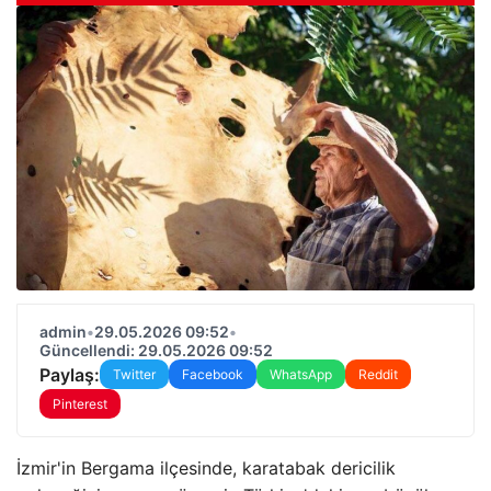
admin
•
29.05.2026 09:52
•
Güncellendi: 29.05.2026 09:52
Paylaş:
Twitter
Facebook
WhatsApp
Reddit
Pinterest
İzmir'in Bergama ilçesinde, karatabak dericilik