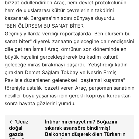
bizzat ödüllendirilen Araç, hem devlet protokolünün
hem de uluslararası kültür çevrelerinin takdirini
kazanarak Bergama'nın adını dünyaya duyurdu.
"BEN ÖLÜRSEM BU SANAT BİTER"
Geçmiş yıllarda verdiği röportajlarda "Ben ölürsem bu
sanat biter" diyerek zanaatın geleceğine dair endişesini
dile getiren İsmail Araç, ömrünün son döneminde en
büyük hayalini gerçekleştirerek bu kadim kültürü
geleceğe miras bırakmayı başardı. Yetiştirdiği kadın
çırakları Demet Sağlam Tokbay ve Nesrin Ermiş
Pavlis'e düzenlenen geleneksel "peştemal kuşatma"
töreniyle ustalık icazeti veren Araç, parşömen sanatının
nesiller boyu yaşaması için gerekli köprüyü kurduktan
sonra hayata gözlerini yumdu.
← ‘Ucuz
İntihar mı cinayet mi? Boğazını
doğal
sıkarak asansöre bindirmiş!
gazda
Balkondan düşerek ölen Türkan’ın