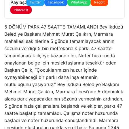
Paylaş:
Twitter
Facebook
WhatsApp
Reddit
Pinterest
5 DÖNÜM PARK 47 SAATTE TAMAMLANDI Beylikdüzü
Belediye Başkanı Mehmet Murat Çalık’ın, Marmara
mahallesi sakinlerine 5 günde tamamlayacaklarının
sözünü verdiği 5 bin metrekarelik park, 47 saatte
tamamlanarak ilçeye kazandırıldı. Noter huzurunda
onaylanan belge için meslektaşlarına teşekkür eden
Başkan Çalık, “Çocuklarımızın huzur içinde
oynayabileceği bir parkı daha inşa etmenin
mutluluğunu yaşıyoruz.” Beylikdüzü Belediye Başkanı
Mehmet Murat Çalık’ın, Marmara İlçesi’nde 5 dönümlük
alana park yapacaklarının sözünü vermesinin ardından,
5 günde hızla çalışmalara başlandı ve ekipler, parkı 47
saatte başlatıp tamamladı. Çalışma noter huzurunda
başladı ve noter huzurunda sonuçlandırıldı. Marmara
ilçesinde oluşturulan parkla yerel halk; Şu anda 1.345