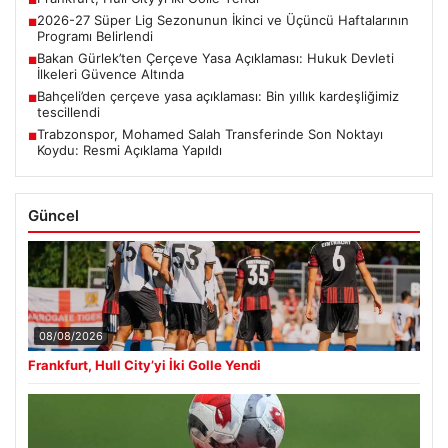
2026-27 Süper Lig Sezonunun İkinci ve Üçüncü Haftalarının
■
Programı Belirlendi
Bakan Gürlek’ten Çerçeve Yasa Açıklaması: Hukuk Devleti
■
İlkeleri Güvence Altında
Bahçeli’den çerçeve yasa açıklaması: Bin yıllık kardeşliğimiz
■
tescillendi
Trabzonspor, Mohamed Salah Transferinde Son Noktayı
■
Koydu: Resmi Açıklama Yapıldı
Güncel
08/08/2026
Frankfurt, Hull City’yi İki Golle Yendi