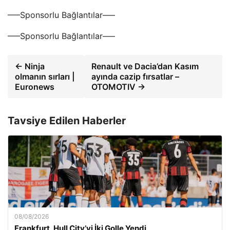
—–Sponsorlu Bağlantılar—–
—–Sponsorlu Bağlantılar—–
← Ninja
Renault ve Dacia’dan Kasım
olmanın sırları |
ayında cazip fırsatlar –
Euronews
OTOMOTIV →
Tavsiye Edilen Haberler
08/08/2026
Frankfurt, Hull City’yi İki Golle Yendi