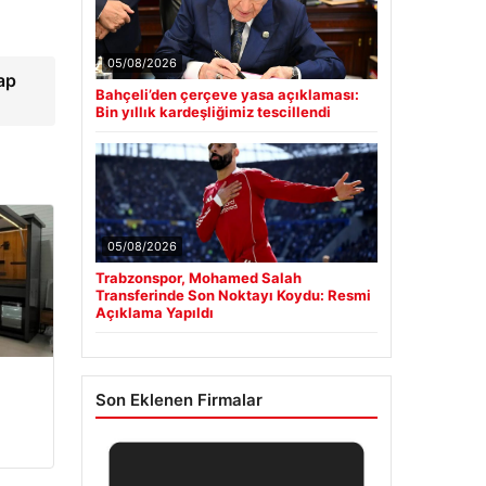
05/08/2026
ap
Bahçeli’den çerçeve yasa açıklaması:
Bin yıllık kardeşliğimiz tescillendi
05/08/2026
Trabzonspor, Mohamed Salah
Transferinde Son Noktayı Koydu: Resmi
Açıklama Yapıldı
Son Eklenen Firmalar