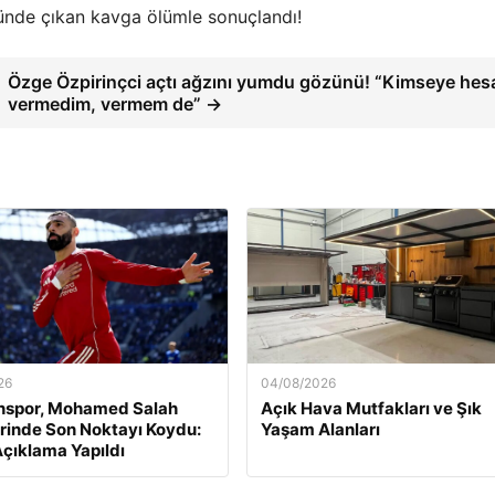
nde çıkan kavga ölümle sonuçlandı!
Özge Özpirinçci açtı ağzını yumdu gözünü! “Kimseye hes
vermedim, vermem de” →
26
04/08/2026
nspor, Mohamed Salah
Açık Hava Mutfakları ve Şık
rinde Son Noktayı Koydu:
Yaşam Alanları
çıklama Yapıldı