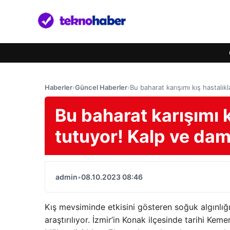
Haberler
›
Güncel Haberler
›
Bu baharat karışımı kış hastalık
Bu baharat karışımı 
tutuyor! Kalp ve dam
admin
•
08.10.2023 08:46
Kış mevsiminde etkisini gösteren soğuk algınlığ
araştırılıyor. İzmir’in Konak ilçesinde tarihi Keme