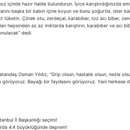
noz içinde hazır halde bulundurun. İyice karıştırdığınızda em
arını başka bir kabın içine koyun ve bunu yoğurtla, ister bal
kt tüketin. Çörek otu, zerdeçal, karabiber, toz acı biber, zen
dan hepsinden az az miktarda karıştırın, karabiber ve acı b
onulacak” dedi.
atandaş Osman Yıldız, “Grip olsun, hastalık olsun, nezle ols
ı görüyoruz. Bayağı bir faydasını görüyoruz. Yani herkese 
anbul İl Başkanlığı seçimi!
a’da 4.4 büyüklüğünde deprem!