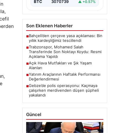
BTC
3070739
▲ +0.57%
in
la,
cefil
Son Eklenen Haberler
iberden
Bahçeli’den çerçeve yasa açıklaması: Bin
■
yıllık kardeşliğimiz tescillendi
Trabzonspor, Mohamed Salah
■
Transferinde Son Noktayı Koydu: Resmi
Açıklama Yapıldı
Açık Hava Mutfakları ve Şık Yaşam
■
Alanları
Yatırım Araçlarının Haftalık Performansı
■
un,
Değerlendirmesi
de
Gebze’de polis operasyonu: Kaçmaya
■
çalışırken merdivenden düşen şüpheli
yakalandı
Güncel