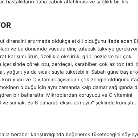
 hastalıkların daha çabuk atlatılması ve sağlıklı bir kış
YOR
ut direncini artırmada oldukça etkili olduğunu ifade eden E
şladı ve bu dönemde vücudu dinç tutacak takviye gerekiyor.
arat karışımı ürün, özellikle öksürük, grip, nezle ve bir çok
 içerisinde çörek otu, zerdeçal, karabiber, çok az toz tatlı b
bal, yoğurt ya da sıcak suyla tüketebilir. Sabah güne başlar
dan koruyucu ve C vitamini açısından çok zengin olduğunu ifa
timokinon olduğu için aynı zamanda kalp damar sağlığında d
eştiren bir baharattır. Mikroplardan koruyucu ve C vitamini
il ve sumak. Bu 6 baharatı eksik etmeyin” şeklinde konuştu.
 balla beraber karıştırdığında beğenerek tüketeceğini söyle