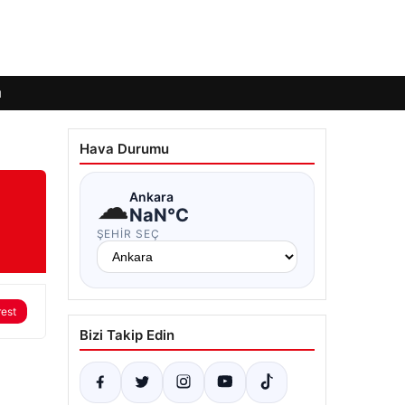
ı
Hava Durumu
☁
Ankara
NaN°C
ŞEHIR SEÇ
rest
Bizi Takip Edin