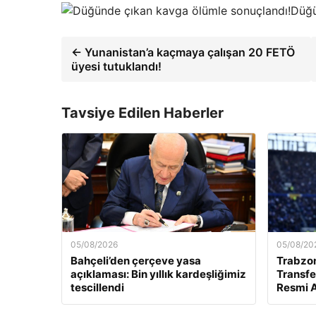
Düğü
← Yunanistan’a kaçmaya çalışan 20 FETÖ
üyesi tutuklandı!
Tavsiye Edilen Haberler
05/08/2026
05/08/20
Bahçeli’den çerçeve yasa
Trabzo
açıklaması: Bin yıllık kardeşliğimiz
Transfe
tescillendi
Resmi A