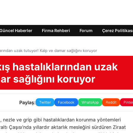
Güncel Haberler
Firma Rehberi
Forum
Çerez Politikas
larından uzak tutuyor! Kalp ve damar sağlığını koruyor
kış hastalıklarından uzak
ar sağlığını koruyor
Paylaş:
Twitter
Facebook
WhatsApp
Reddit
Pinte
ı, nezle ve grip gibi hastalıklardan korunma yöntemleri
raltı Çaşısı’nda yıllardır aktarlık mesleğini sürdüren Ziraat