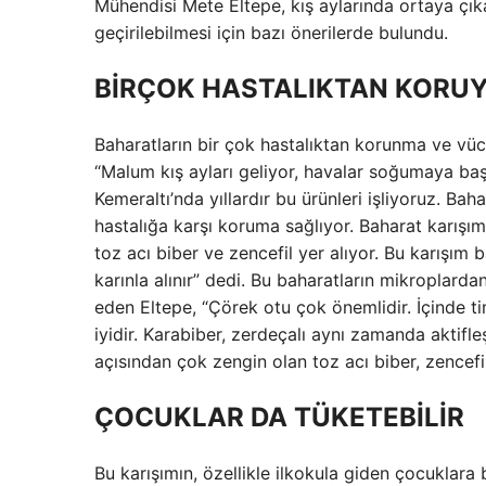
Mühendisi Mete Eltepe, kış aylarında ortaya çıkan
geçirilebilmesi için bazı önerilerde bulundu.
BİRÇOK HASTALIKTAN KORU
Baharatların bir çok hastalıktan korunma ve vüc
“Malum kış ayları geliyor, havalar soğumaya ba
Kemeraltı’nda yıllardır bu ürünleri işliyoruz. Bah
hastalığa karşı koruma sağlıyor. Baharat karışımı
toz acı biber ve zencefil yer alıyor. Bu karışım 
karınla alınır” dedi. Bu baharatların mikroplar
eden Eltepe, “Çörek otu çok önemlidir. İçinde 
iyidir. Karabiber, zerdeçalı aynı zamanda aktifl
açısından çok zengin olan toz acı biber, zencef
ÇOCUKLAR DA TÜKETEBİLİR
Bu karışımın, özellikle ilkokula giden çocuklara