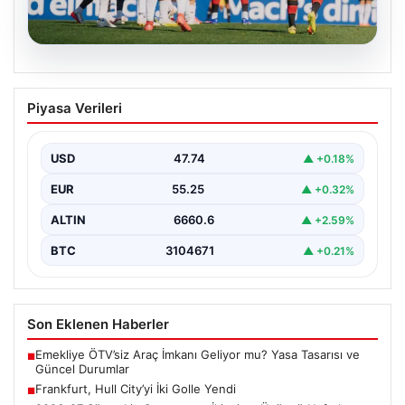
08.08.2026
Frankfurt, Hull City’yi İki Golle Yendi
Piyasa Verileri
Alman kulübü Eintracht Frankfurt, hazırlık dönemi
maçında İngiliz temsilcisi Hull City ile karşılaştı ve…
USD
47.74
▲ +0.18%
EUR
55.25
▲ +0.32%
ALTIN
6660.6
▲ +2.59%
BTC
3104671
▲ +0.21%
Son Eklenen Haberler
Emekliye ÖTV’siz Araç İmkanı Geliyor mu? Yasa Tasarısı ve
■
Güncel Durumlar
Frankfurt, Hull City’yi İki Golle Yendi
■
2026-27 Süper Lig Sezonunun İkinci ve Üçüncü Haftalarının
■
Programı Belirlendi
Bakan Gürlek’ten Çerçeve Yasa Açıklaması: Hukuk Devleti