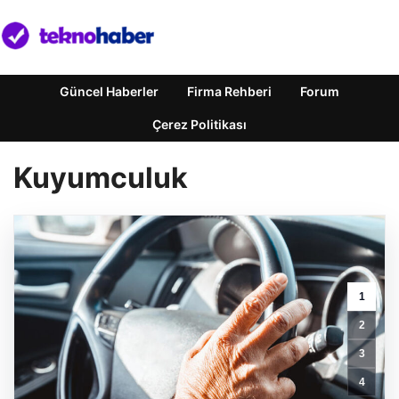
Güncel Haberler
Firma Rehberi
Forum
Çerez Politikası
Kuyumculuk
1
2
3
4