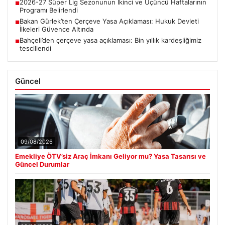
■
İlkeleri Güvence Altında
Bahçeli’den çerçeve yasa açıklaması: Bin yıllık kardeşliğimiz
■
tescillendi
Güncel
09/08/2026
Emekliye ÖTV’siz Araç İmkanı Geliyor mu? Yasa Tasarısı ve
Güncel Durumlar
08/08/2026
Frankfurt, Hull City’yi İki Golle Yendi