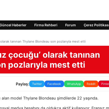
Güncel Haberler
Firma Rehberi
Forum
Çerez Politikas
olarak tanınan Thylane Blondeau son pozlarıyla mest etti
ız çocuğu’ olarak tanınan
 pozlarıyla mest etti
Paylaş:
Twitter
Facebook
WhatsApp
Reddit
Pinte
ı alan model Thylane Blondeau şimdilerde 22 yaşında.
syal medya hesabını da oldukça aktif kullanıyor. Fransız 