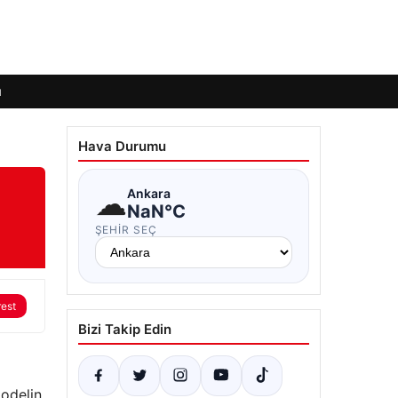
ı
Hava Durumu
☁
Ankara
NaN°C
ŞEHIR SEÇ
rest
Bizi Takip Edin
modelin