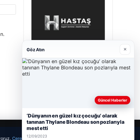
n.
×
Göz Atın
Hastaş Beton
26/05/2026
Güncel Haberler
‘Dünyanın en güzel kız çocuğu’ olarak
tanınan Thylane Blondeau son pozlarıyla
mest etti
12/09/2023
ıyoruz.
Çerez Politikamız
Reddet
Kabul Et