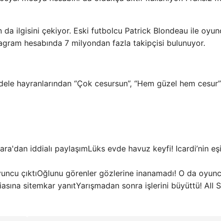
da ilgisini çekiyor. Eski futbolcu Patrick Blondeau ile oyun
tagram hesabında 7 milyondan fazla takipçisi bulunuyor.
odele hayranlarından “Çok cesursun”, “Hem güzel hem cesur”
Lüks evde havuz keyfi! Icardi’nin eş
Oğlunu görenler gözlerine inanamadı! O da oyunc
Yarışmadan sonra işlerini büyüttü! All S