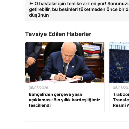
← O hastalar için tehlike arz ediyor! Sonunuz
getirebilir, bu besinleri tüketmeden önce bir 
düşünün
Tavsiye Edilen Haberler
05/08/2026
05/08/20
Bahçeli’den çerçeve yasa
Trabzo
açıklaması: Bin yıllık kardeşliğimiz
Transfe
tescillendi
Resmi A