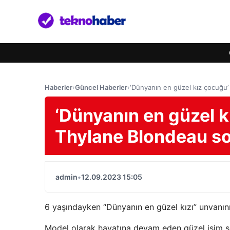
Haberler
›
Güncel Haberler
›
‘Dünyanın en güzel kız çocuğu’ 
‘Dünyanın en güzel k
Thylane Blondeau son
admin
•
12.09.2023 15:05
6 yaşındayken “Dünyanın en güzel kızı” unvanın
Model olarak hayatına devam eden güzel isim so