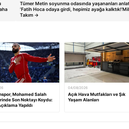
u
Tümer Metin soyunma odasında yaşananları anlat
daha
‘Fatih Hoca odaya girdi, hepimiz ayağa kalktık!’Mil
Takım →
26
04/08/2026
nspor, Mohamed Salah
Açık Hava Mutfakları ve Şık
rinde Son Noktayı Koydu:
Yaşam Alanları
çıklama Yapıldı