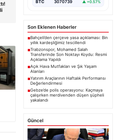
BTC
3070739
▲ +0.57%
tı!
li
Son Eklenen Haberler
Bahçeli’den çerçeve yasa açıklaması: Bin
■
yıllık kardeşliğimiz tescillendi
Trabzonspor, Mohamed Salah
■
Transferinde Son Noktayı Koydu: Resmi
Açıklama Yapıldı
Açık Hava Mutfakları ve Şık Yaşam
■
Alanları
Yatırım Araçlarının Haftalık Performansı
■
Değerlendirmesi
Gebze’de polis operasyonu: Kaçmaya
■
çalışırken merdivenden düşen şüpheli
yakalandı
Güncel