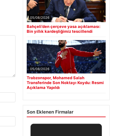
05/08/2026
Bahçeli’den çerçeve yasa açıklaması:
Bin yıllık kardeşliğimiz tescillendi
05/08/2026
Trabzonspor, Mohamed Salah
Transferinde Son Noktayı Koydu: Resmi
Açıklama Yapıldı
Son Eklenen Firmalar