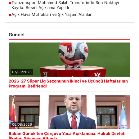
Trabzonspor, Mohamed Salah Transferinde Son Noktayı
■
Koydu: Resmi Açıklama Yapıldı
Açık Hava Mutfakları ve Şık Yaşam Alanları
■
Güncel
07/08/2026
2026-27 Süper Lig Sezonunun İkinci ve Üçüncü Haftalarının
Programı Belirlendi
06/08/2026
Bakan Gürlek’ten Çerçeve Yasa Açıklaması: Hukuk Devleti
İlkeleri Güvence Altında