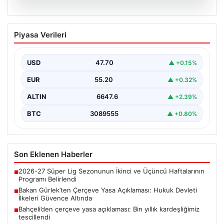
06.08.2026
Bakan Gürlek’ten Çerçeve Yasa
Piyasa Verileri
Açıklaması: Hukuk Devleti İlkeleri
Güvence Altında
USD
47.70
▲ +0.15%
Adalet Bakanı Akın Gürlek, Türkiye'nin terörden
arındırılmış bir geleceğe doğru ilerlerken, hazırlanan
EUR
55.20
▲ +0.32%
yeni çerçeve…
ALTIN
6647.6
▲ +2.39%
BTC
3089555
▲ +0.80%
Son Eklenen Haberler
2026-27 Süper Lig Sezonunun İkinci ve Üçüncü Haftalarının
■
Programı Belirlendi
Bakan Gürlek’ten Çerçeve Yasa Açıklaması: Hukuk Devleti
■
İlkeleri Güvence Altında
Bahçeli’den çerçeve yasa açıklaması: Bin yıllık kardeşliğimiz
■
tescillendi