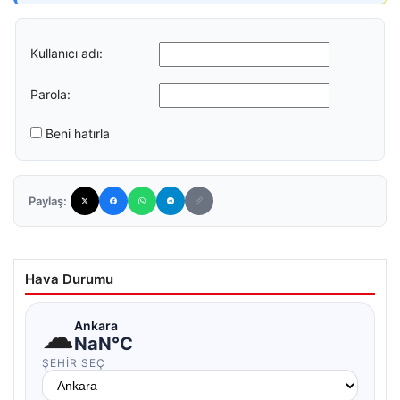
Kullanıcı adı:
Parola:
Beni hatırla
Paylaş:
Hava Durumu
☁
Ankara
NaN°C
ŞEHIR SEÇ