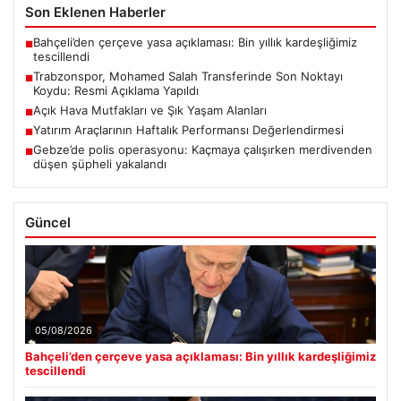
Son Eklenen Haberler
Bahçeli’den çerçeve yasa açıklaması: Bin yıllık kardeşliğimiz
■
tescillendi
Trabzonspor, Mohamed Salah Transferinde Son Noktayı
■
Koydu: Resmi Açıklama Yapıldı
Açık Hava Mutfakları ve Şık Yaşam Alanları
■
Yatırım Araçlarının Haftalık Performansı Değerlendirmesi
■
Gebze’de polis operasyonu: Kaçmaya çalışırken merdivenden
■
düşen şüpheli yakalandı
Güncel
05/08/2026
Bahçeli’den çerçeve yasa açıklaması: Bin yıllık kardeşliğimiz
tescillendi