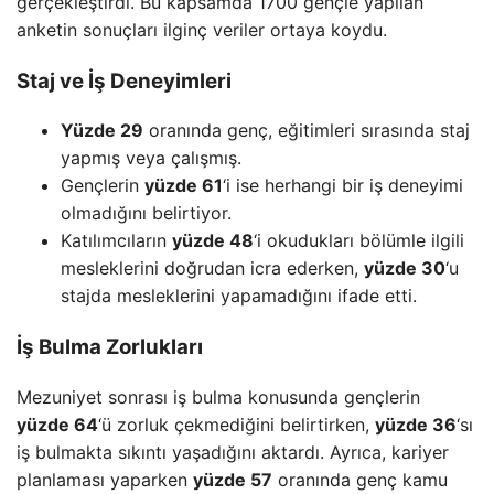
gerçekleştirdi. Bu kapsamda 1700 gençle yapılan
anketin sonuçları ilginç veriler ortaya koydu.
Staj ve İş Deneyimleri
Yüzde 29
oranında genç, eğitimleri sırasında staj
yapmış veya çalışmış.
Gençlerin
yüzde 61
‘i ise herhangi bir iş deneyimi
olmadığını belirtiyor.
Katılımcıların
yüzde 48
‘i okudukları bölümle ilgili
mesleklerini doğrudan icra ederken,
yüzde 30
‘u
stajda mesleklerini yapamadığını ifade etti.
İş Bulma Zorlukları
Mezuniyet sonrası iş bulma konusunda gençlerin
yüzde 64
‘ü zorluk çekmediğini belirtirken,
yüzde 36
‘sı
iş bulmakta sıkıntı yaşadığını aktardı. Ayrıca, kariyer
planlaması yaparken
yüzde 57
oranında genç kamu