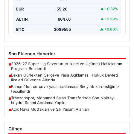
arındırılmış bir geleceğe doğru ilerlerken, hazırlanan
EUR
55.20
▲ +0.32%
yeni çerçeve…
ALTIN
6647.6
▲ +2.39%
BTC
3089555
▲ +0.80%
Son Eklenen Haberler
2026-27 Süper Lig Sezonunun İkinci ve Üçüncü Haftalarının
■
Programı Belirlendi
Bakan Gürlek’ten Çerçeve Yasa Açıklaması: Hukuk Devleti
■
İlkeleri Güvence Altında
Bahçeli’den çerçeve yasa açıklaması: Bin yıllık kardeşliğimiz
■
tescillendi
Trabzonspor, Mohamed Salah Transferinde Son Noktayı
■
Koydu: Resmi Açıklama Yapıldı
Açık Hava Mutfakları ve Şık Yaşam Alanları
■
Güncel