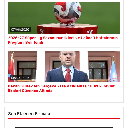
07/08/2026
2026-27 Süper Lig Sezonunun İkinci ve Üçüncü Haftalarının
Programı Belirlendi
06/08/2026
Bakan Gürlek’ten Çerçeve Yasa Açıklaması: Hukuk Devleti
İlkeleri Güvence Altında
Son Eklenen Firmalar