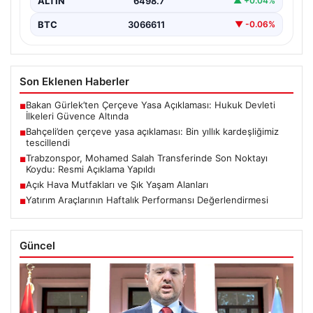
ALTIN
6498.7
▲ +0.04%
BTC
3066611
▼ -0.06%
Son Eklenen Haberler
Bakan Gürlek’ten Çerçeve Yasa Açıklaması: Hukuk Devleti
■
İlkeleri Güvence Altında
Bahçeli’den çerçeve yasa açıklaması: Bin yıllık kardeşliğimiz
■
tescillendi
Trabzonspor, Mohamed Salah Transferinde Son Noktayı
■
Koydu: Resmi Açıklama Yapıldı
Açık Hava Mutfakları ve Şık Yaşam Alanları
■
Yatırım Araçlarının Haftalık Performansı Değerlendirmesi
■
Güncel