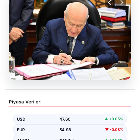
05.08.2026
Bahçeli’den çerçeve yasa açıklaması:
Piyasa Verileri
Bin yıllık kardeşliğimiz tescillendi
USD
47.60
▲ +0.05%
EUR
54.98
▼ -0.08%