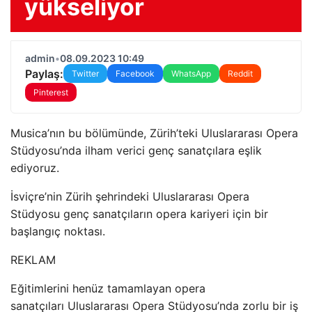
yükseliyor
admin
•
08.09.2023 10:49
Paylaş:
Twitter
Facebook
WhatsApp
Reddit
Pinterest
Musica’nın bu bölümünde, Zürih’teki Uluslararası Opera
Stüdyosu’nda ilham verici genç sanatçılara eşlik
ediyoruz.
İsviçre’nin Zürih şehrindeki Uluslararası Opera
Stüdyosu genç sanatçıların opera kariyeri için bir
başlangıç noktası.
REKLAM
Eğitimlerini henüz tamamlayan opera
sanatçıları Uluslararası Opera Stüdyosu’nda zorlu bir iş