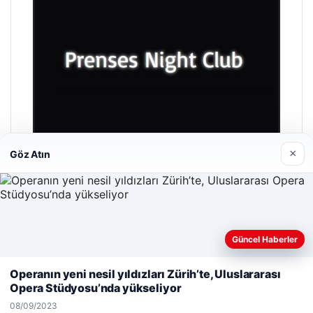
×
Göz Atın
Prenses Night Club
29/04/2026
Güncel Haberler
Web sitemizi nasıl kullandığınızı daha iyi anlayabilmek,
deneyiminizi kişiselleştirmek ve geliştirmek amacıyla çerezler
Operanın yeni nesil yıldızları Zürih’te, Uluslararası
kullanıyoruz.
Çerez Politikamız
Opera Stüdyosu’nda yükseliyor
Reddet
Kabul Et
08/09/2023