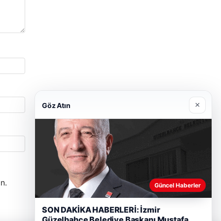
×
Göz Atın
n.
Güncel Haberler
SON DAKİKA HABERLERİ: İzmir
Güzelbahçe Belediye Başkanı Mustafa