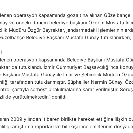
enlenen operasyon kapsamında gözaltına alınan Güzelbahçe
ünay ve önceki dönem belediye başkanı Özdem Mustafa İnc
cilik Müdürü Özgür Bayraktar, jandarmadaki işlemlerinin ard
. Güzelbahçe Belediye Başkanı Mustafa Günay tutuklanırken, 
I
enlenen operasyon kapsamında Belediye Başkanı Mustafa Gü
ktar da tutuklandı. İzmir Cumhuriyet Başsavcılığı’nca konu
ye Başkanı Mustafa Günay ile İmar ve Şehircilik Müdürü Özgü
mliği tarafından tutuklanmıştır. Şüpheliler Nermin Günay, Öz
trol şartıyla serbest bırakılmalarına karar verilmiştir. Soru
likle yürütülmektedir.” denildi.
 2009 yılından itibaren birlikte hareket ettiğine ilişkin b
iliği araştırma raporları ve bilirkişi incelemelerinin dosyada