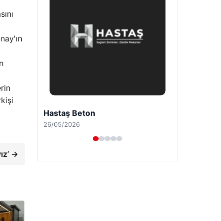
sını
nay'ın
n
rin
kişi
Prenses Night Club
29/04/2026
ız’ →