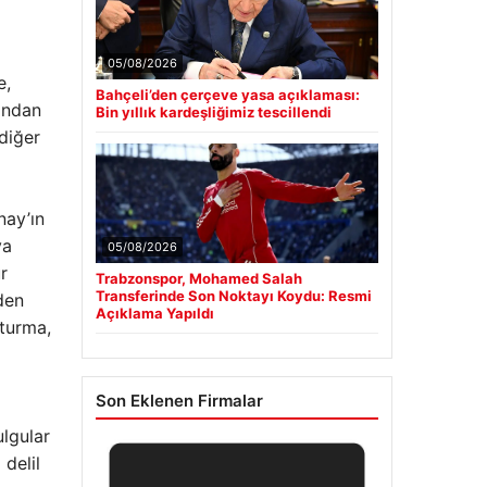
05/08/2026
e,
Bahçeli’den çerçeve yasa açıklaması:
ından
Bin yıllık kardeşliğimiz tescillendi
diğer
nay’ın
ya
05/08/2026
r
Trabzonspor, Mohamed Salah
Transferinde Son Noktayı Koydu: Resmi
den
Açıklama Yapıldı
şturma,
Son Eklenen Firmalar
ulgular
 delil