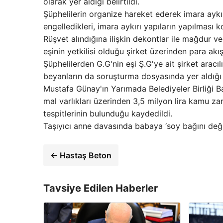
olarak yer aldığı belirtildi.
⁠Şüphelilerin organize hareket ederek imara aykırı
engelledikleri, imara aykırı yapıların yapılması
Rüşvet alındığına ilişkin dekontlar ile mağdur 
eşinin yetkilisi olduğu şirket üzerinden para akışı
Şüphelilerden G.G'nin eşi Ş.G'ye ait şirket aracı
beyanların da soruşturma dosyasında yer aldığı b
Mustafa Günay'ın Yarımada Belediyeler Birliği Baş
mal varlıkları üzerinden 3,5 milyon lira kamu zar
tespitlerinin bulunduğu kaydedildi.
Taşıyıcı anne davasında babaya ‘soy bağını değişt
← Hastaş Beton
Tavsiye Edilen Haberler