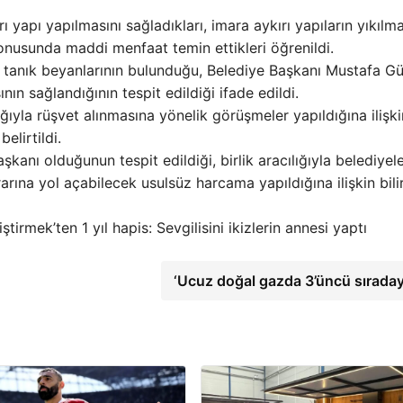
 yapı yapılmasını sağladıkları, imara aykırı yapıların yıkılma
 konusunda maddi menfaat temin ettikleri öğrenildi.
ve tanık beyanlarının bulunduğu, Belediye Başkanı Mustafa Gü
nın sağlandığının tespit edildiği ifade edildi.
lığıyla rüşvet alınmasına yönelik görüşmeler yapıldığına ilişki
elirtildi.
kanı olduğunun tespit edildiği, birlik aracılığıyla belediyele
arına yol açabilecek usulsüz harcama yapıldığına ilişkin bilir
irmek’ten 1 yıl hapis: Sevgilisini ikizlerin annesi yaptı
‘Ucuz doğal gazda 3’üncü sıraday