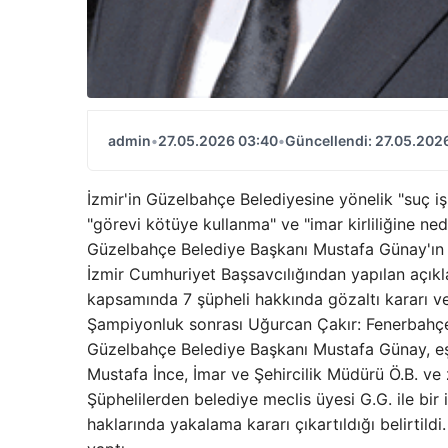
admin
•
27.05.2026 03:40
•
Güncellendi: 27.05.202
İzmir'in Güzelbahçe Belediyesine yönelik "suç i
"görevi kötüye kullanma" ve "imar kirliliğine ne
Güzelbahçe Belediye Başkanı Mustafa Günay'ın d
İzmir Cumhuriyet Başsavcılığından yapılan açık
kapsamında 7 şüpheli hakkında gözaltı kararı ver
Şampiyonluk sonrası Uğurcan Çakır: Fenerbahç
Güzelbahçe Belediye Başkanı Mustafa Günay, e
Mustafa İnce, İmar ve Şehircilik Müdürü Ö.B. ve
Şüphelilerden belediye meclis üyesi G.G. ile bir i
haklarında yakalama kararı çıkartıldığı belirtil