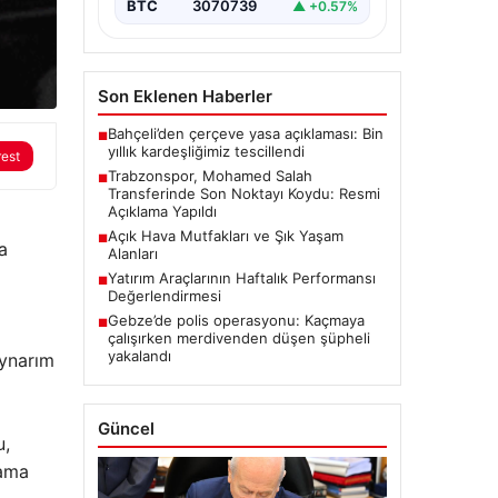
BTC
3070739
▲ +0.57%
Son Eklenen Haberler
Bahçeli’den çerçeve yasa açıklaması: Bin
■
yıllık kardeşliğimiz tescillendi
rest
Trabzonspor, Mohamed Salah
■
Transferinde Son Noktayı Koydu: Resmi
Açıklama Yapıldı
Açık Hava Mutfakları ve Şık Yaşam
■
a
Alanları
Yatırım Araçlarının Haftalık Performansı
■
Değerlendirmesi
Gebze’de polis operasyonu: Kaçmaya
■
çalışırken merdivenden düşen şüpheli
yakalandı
oynarım
Güncel
u,
rama