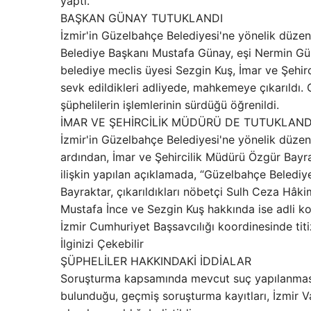
yaptı.
BAŞKAN GÜNAY TUTUKLANDI
İzmir'in Güzelbahçe Belediyesi'ne yönelik düz
Belediye Başkanı Mustafa Günay, eşi Nermin G
belediye meclis üyesi Sezgin Kuş, İmar ve Şehir
sevk edildikleri adliyede, mahkemeye çıkarıldı
şüphelilerin işlemlerinin sürdüğü öğrenildi.
İMAR VE ŞEHİRCİLİK MÜDÜRÜ DE TUTUKLAND
İzmir'in Güzelbahçe Belediyesi'ne yönelik düz
ardından, İmar ve Şehircilik Müdürü Özgür Bayra
ilişkin yapılan açıklamada, “Güzelbahçe Beledi
Bayraktar, çıkarıldıkları nöbetçi Sulh Ceza Hâki
Mustafa İnce ve Sezgin Kuş hakkında ise adli kon
İzmir Cumhuriyet Başsavcılığı koordinesinde titiz
İlginizi Çekebilir
ŞÜPHELİLER HAKKINDAKİ İDDİALAR
Soruşturma kapsamında mevcut suç yapılanmasının
bulunduğu, geçmiş soruşturma kayıtları, İzmir Val