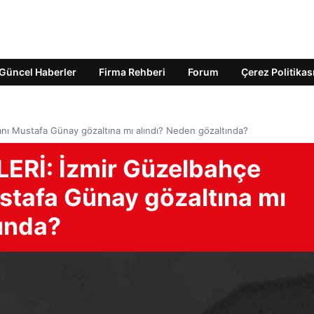
Güncel Haberler
Firma Rehberi
Forum
Çerez Politikas
ı Mustafa Günay gözaltına mı alındı? Neden gözaltında?
Rİ: İzmir Güzelbahçe
stafa Günay gözaltına mı
tında?