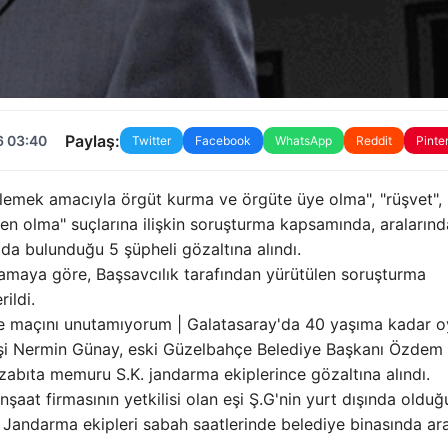
Paylaş:
6 03:40
Twitter
Facebook
WhatsApp
Reddit
Pinte
şlemek amacıyla örgüt kurma ve örgüte üye olma", "rüşvet",
den olma" suçlarına ilişkin soruşturma kapsamında, aralarınd
a bulunduğu 5 şüpheli gözaltına alındı.
lamaya göre, Başsavcılık tarafından yürütülen soruşturma
ildi.
e maçını unutamıyorum | Galatasaray'da 40 yaşıma kadar 
şi Nermin Günay, eski Güzelbahçe Belediye Başkanı Özdem
 zabıta memuru S.K. jandarma ekiplerince gözaltına alındı.
nşaat firmasının yetkilisi olan eşi Ş.G'nin yurt dışında olduğ
di. Jandarma ekipleri sabah saatlerinde belediye binasında a