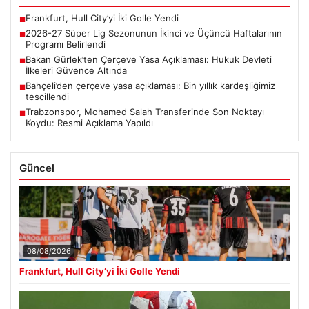
Frankfurt, Hull City’yi İki Golle Yendi
■
2026-27 Süper Lig Sezonunun İkinci ve Üçüncü Haftalarının
■
Programı Belirlendi
Bakan Gürlek’ten Çerçeve Yasa Açıklaması: Hukuk Devleti
■
İlkeleri Güvence Altında
Bahçeli’den çerçeve yasa açıklaması: Bin yıllık kardeşliğimiz
■
tescillendi
Trabzonspor, Mohamed Salah Transferinde Son Noktayı
■
Koydu: Resmi Açıklama Yapıldı
Güncel
08/08/2026
Frankfurt, Hull City’yi İki Golle Yendi