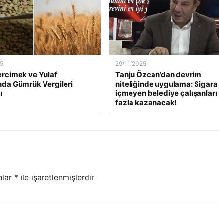
25
29/11/2025
ercimek ve Yulaf
Tanju Özcan’dan devrim
ında Gümrük Vergileri
niteliğinde uygulama: Sigara
ı
içmeyen belediye çalışanları
fazla kazanacak!
nlar
*
ile işaretlenmişlerdir