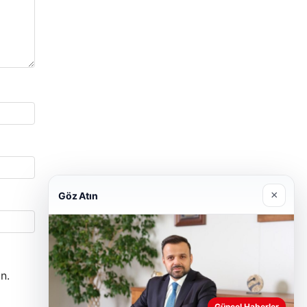
×
Göz Atın
n.
Güncel Haberler