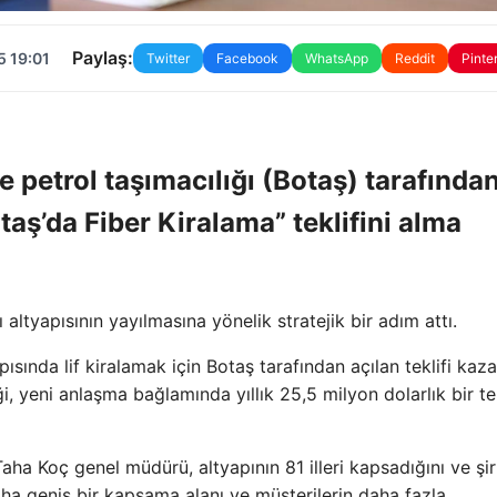
Paylaş:
5 19:01
Twitter
Facebook
WhatsApp
Reddit
Pinte
e petrol taşımacılığı (Botaş) tarafında
taş’da Fiber Kiralama” teklifini alma
 altyapısının yayılmasına yönelik stratejik bir adım attı.
ısında lif kiralamak için Botaş tarafından açılan teklifi kaza
i, yeni anlaşma bağlamında yıllık 25,5 milyon dolarlık bir tek
aha Koç genel müdürü, altyapının 81 illeri kapsadığını ve şir
ha geniş bir kapsama alanı ve müşterilerin daha fazla