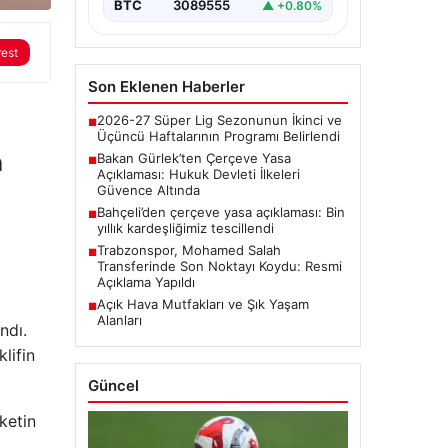
hazırlanan yeni çerçeve…
BTC
3089555
▲ +0.80%
rest
Son Eklenen Haberler
2026-27 Süper Lig Sezonunun İkinci ve
■
Üçüncü Haftalarının Programı Belirlendi
n
Bakan Gürlek’ten Çerçeve Yasa
■
Açıklaması: Hukuk Devleti İlkeleri
Güvence Altında
Bahçeli’den çerçeve yasa açıklaması: Bin
■
yıllık kardeşliğimiz tescillendi
Trabzonspor, Mohamed Salah
■
Transferinde Son Noktayı Koydu: Resmi
Açıklama Yapıldı
Açık Hava Mutfakları ve Şık Yaşam
■
Alanları
ndı.
lifin
Güncel
ketin