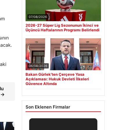
07/08/2026
vam
2026-27 Süper Lig Sezonunun İkinci ve
Üçüncü Haftalarının Programı Belirlendi
sının
nacak.
aki
06/08/2026
Bakan Gürlek’ten Çerçeve Yasa
Açıklaması: Hukuk Devleti İlkeleri
Güvence Altında
lu
” →
Son Eklenen Firmalar