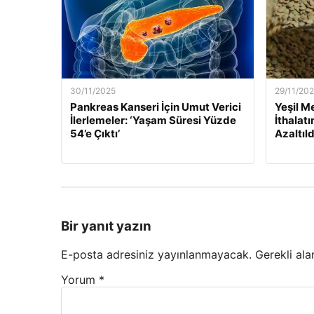
30/11/2025
29/11/20
Pankreas Kanseri İçin Umut Verici
Yeşil M
İlerlemeler: ‘Yaşam Süresi Yüzde
İthalat
54’e Çıktı’
Azaltıld
Bir yanıt yazın
E-posta adresiniz yayınlanmayacak.
Gerekli ala
Yorum
*