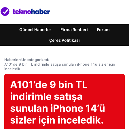
Güncel Haberler
Firma Rehberi
Forum
Çerez Politikası
Haberler
›
Uncategorized
›
A101’de 9 bin TL indirimle satışa sunulan iPhone 14’ü sizler için
inceledik.
A101’de 9 bin TL
indirimle satışa
sunulan iPhone 14’ü
sizler için inceledik.