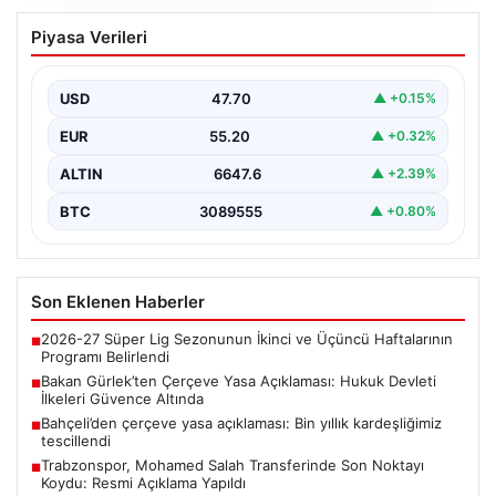
Bakan Gürlek’ten Çerçeve Yasa
Piyasa Verileri
Açıklaması: Hukuk Devleti İlkeleri
Güvence Altında
USD
47.70
▲ +0.15%
Adalet Bakanı Akın Gürlek, Türkiye’nin terörden
arındırılmış bir geleceğe doğru ilerlerken, hazırlanan
EUR
55.20
▲ +0.32%
yeni çerçeve…
ALTIN
6647.6
▲ +2.39%
BTC
3089555
▲ +0.80%
Son Eklenen Haberler
2026-27 Süper Lig Sezonunun İkinci ve Üçüncü Haftalarının
■
Programı Belirlendi
Bakan Gürlek’ten Çerçeve Yasa Açıklaması: Hukuk Devleti
■
İlkeleri Güvence Altında
Bahçeli’den çerçeve yasa açıklaması: Bin yıllık kardeşliğimiz
■
tescillendi
Trabzonspor, Mohamed Salah Transferinde Son Noktayı
■
Koydu: Resmi Açıklama Yapıldı