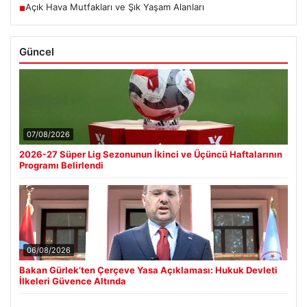
Açık Hava Mutfakları ve Şık Yaşam Alanları
■
Güncel
07/08/2026
2026-27 Süper Lig Sezonunun İkinci ve Üçüncü Haftalarının
Programı Belirlendi
06/08/2026
Bakan Gürlek’ten Çerçeve Yasa Açıklaması: Hukuk Devleti
İlkeleri Güvence Altında