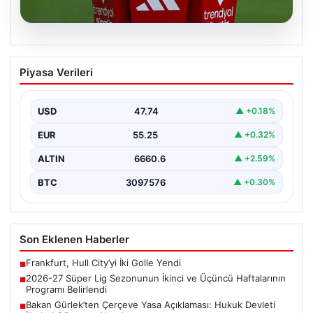
07.08.2026
2026-27 Süper Lig Sezonunun İkinci ve
Piyasa Verileri
Üçüncü Haftalarının Programı Belirlendi
Türkiye’nin en prestijli futbol ligi olan Süper Lig’in yeni
sezonu için heyecanlandıran gelişmeler yaşandı.…
USD
47.74
▲ +0.18%
EUR
55.25
▲ +0.32%
ALTIN
6660.6
▲ +2.59%
BTC
3097576
▲ +0.30%
Son Eklenen Haberler
Frankfurt, Hull City’yi İki Golle Yendi
■
2026-27 Süper Lig Sezonunun İkinci ve Üçüncü Haftalarının
■
Programı Belirlendi
Bakan Gürlek’ten Çerçeve Yasa Açıklaması: Hukuk Devleti
■