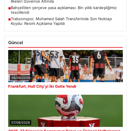
İlkeleri Güvence Altında
Bahçeli’den çerçeve yasa açıklaması: Bin yıllık kardeşliğimiz
■
tescillendi
Trabzonspor, Mohamed Salah Transferinde Son Noktayı
■
Koydu: Resmi Açıklama Yapıldı
Güncel
08/08/2026
Frankfurt, Hull City’yi İki Golle Yendi
07/08/2026
2026-27 Süper Lig Sezonunun İkinci ve Üçüncü Haftalarının