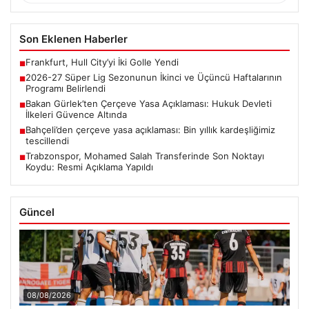
Son Eklenen Haberler
Frankfurt, Hull City’yi İki Golle Yendi
■
2026-27 Süper Lig Sezonunun İkinci ve Üçüncü Haftalarının
■
Programı Belirlendi
Bakan Gürlek’ten Çerçeve Yasa Açıklaması: Hukuk Devleti
■
İlkeleri Güvence Altında
Bahçeli’den çerçeve yasa açıklaması: Bin yıllık kardeşliğimiz
■
tescillendi
Trabzonspor, Mohamed Salah Transferinde Son Noktayı
■
Koydu: Resmi Açıklama Yapıldı
Güncel
08/08/2026