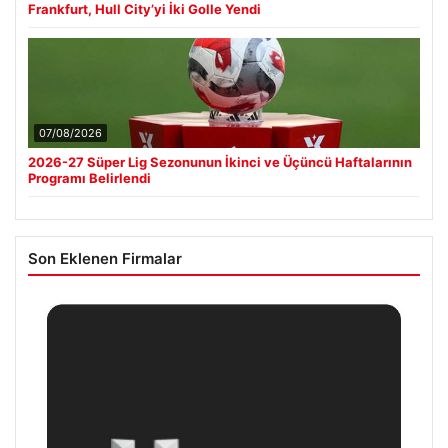
Frankfurt, Hull City’yi İki Golle Yendi
07/08/2026
2026-27 Süper Lig Sezonunun İkinci ve Üçüncü Haftalarının
Programı Belirlendi
Son Eklenen Firmalar