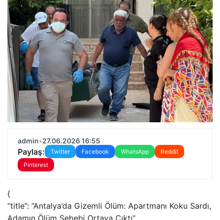
admin
•
27.06.2026 16:55
Paylaş:
Twitter
Facebook
WhatsApp
Reddit
Pinterest
{
“title”: “Antalya’da Gizemli Ölüm: Apartmanı Koku Sardı,
Adamın Ölüm Sebebi Ortaya Çıktı”,