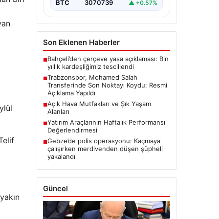
BTC
3070739
▲ +0.57%
yan
Son Eklenen Haberler
Bahçeli’den çerçeve yasa açıklaması: Bin
■
yıllık kardeşliğimiz tescillendi
Trabzonspor, Mohamed Salah
■
Transferinde Son Noktayı Koydu: Resmi
Açıklama Yapıldı
Açık Hava Mutfakları ve Şık Yaşam
■
ylül
Alanları
Yatırım Araçlarının Haftalık Performansı
■
Değerlendirmesi
Telif
Gebze’de polis operasyonu: Kaçmaya
■
çalışırken merdivenden düşen şüpheli
yakalandı
Güncel
 yakın