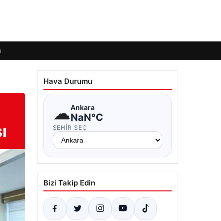
ı
Hava Durumu
☁
Ankara
NaN°C
ı
ŞEHIR SEÇ
Bizi Takip Edin