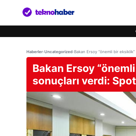
Haberler
›
Uncategorized
›
Bakan Ersoy “önemli bir eksiklik” d
Bakan Ersoy “önemli b
sonuçları verdi: Spoti