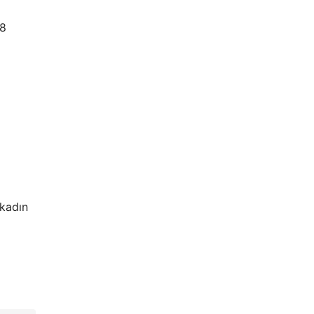
,8
 kadın