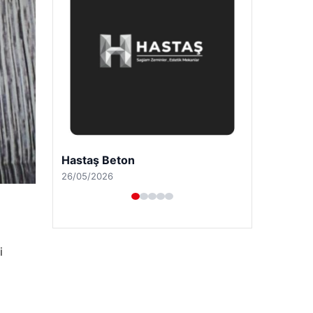
Prenses Night Club
29/04/2026
i