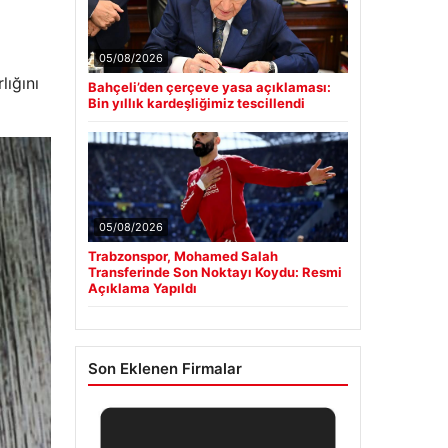
05/08/2026
lığını
Bahçeli’den çerçeve yasa açıklaması:
Bin yıllık kardeşliğimiz tescillendi
05/08/2026
Trabzonspor, Mohamed Salah
Transferinde Son Noktayı Koydu: Resmi
Açıklama Yapıldı
Son Eklenen Firmalar