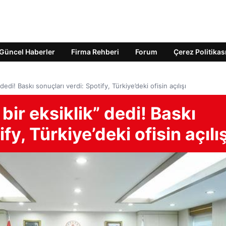
Güncel Haberler
Firma Rehberi
Forum
Çerez Politikas
edi! Baskı sonuçları verdi: Spotify, Türkiye’deki ofisin açılışı
ir eksiklik” dedi! Baskı
fy, Türkiye’deki ofisin açılış