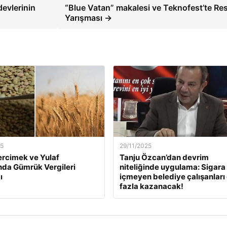
evlerinin
“Blue Vatan” makalesi ve Teknofest’te Re
Yarışması →
25
29/11/2025
ercimek ve Yulaf
Tanju Özcan’dan devrim
ında Gümrük Vergileri
niteliğinde uygulama: Sigara
ı
içmeyen belediye çalışanları
fazla kazanacak!