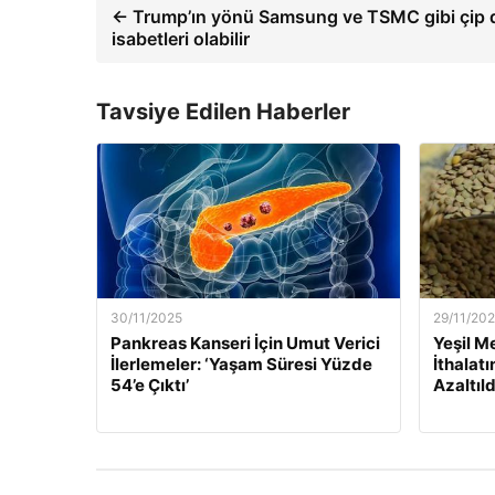
← Trump’ın yönü Samsung ve TSMC gibi çip d
isabetleri olabilir
Tavsiye Edilen Haberler
30/11/2025
29/11/20
Pankreas Kanseri İçin Umut Verici
Yeşil M
İlerlemeler: ‘Yaşam Süresi Yüzde
İthalat
54’e Çıktı’
Azaltıld