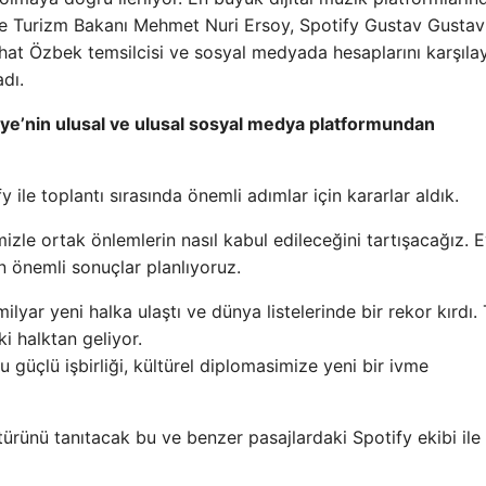
r ve Turizm Bakanı Mehmet Nuri Ersoy, Spotify Gustav Gustav
hat Özbek temsilcisi ve sosyal medyada hesaplarını karşıla
adı.
iye’nin ulusal ve ulusal sosyal medya platformundan
 ile toplantı sırasında önemli adımlar için kararlar aldık.
imizle ortak önlemlerin nasıl kabul edileceğini tartışacağız. E
n önemli sonuçlar planlıyoruz.
ilyar yeni halka ulaştı ve dünya listelerinde bir rekor kırdı. 
ki halktan geliyor.
 güçlü işbirliği, kültürel diplomasimize yeni bir ivme
ürünü tanıtacak bu ve benzer pasajlardaki Spotify ekibi ile