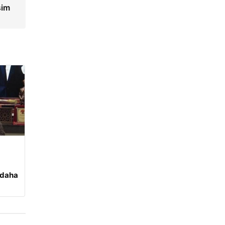
sim
 daha