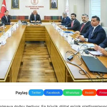
Paylaş:
Twitter
Facebook
WhatsApp
Reddit
Pinte
lmaya doğru ilerliyor. En büyük dijital müzik platformlarınd