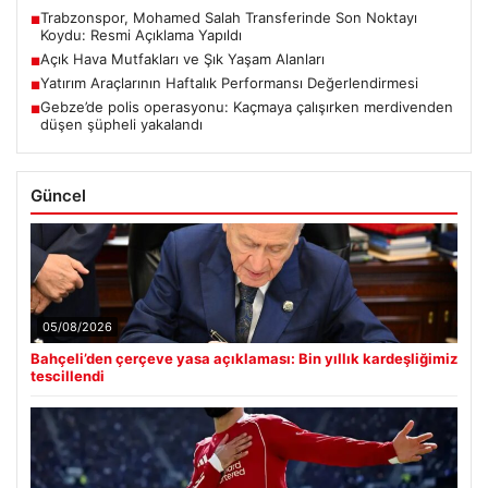
Trabzonspor, Mohamed Salah Transferinde Son Noktayı
■
Koydu: Resmi Açıklama Yapıldı
Açık Hava Mutfakları ve Şık Yaşam Alanları
■
Yatırım Araçlarının Haftalık Performansı Değerlendirmesi
■
Gebze’de polis operasyonu: Kaçmaya çalışırken merdivenden
■
düşen şüpheli yakalandı
Güncel
05/08/2026
Bahçeli’den çerçeve yasa açıklaması: Bin yıllık kardeşliğimiz
tescillendi