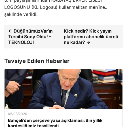
tüm paylaşımlarından KABATAŞ ERKEK LİSESİ
LOGOSUNU (KL Logosu) kullanmaktan men’ine..
şeklinde verildi.
← DüğünümüzVar’ın
Kick nedir? Kick yayın
Tercihi Sony Oldu! –
platformu abonelik ücreti
TEKNOLOJİ
ne kadar? →
Tavsiye Edilen Haberler
05/08/2026
Bahçeli’den çerçeve yasa açıklaması: Bin yıllık
kardeşliğimiz tescillendi