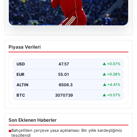
05.08.2026
Trabzonspor, Mohamed Salah
Piyasa Verileri
Transferinde Son Noktayı Koydu: Resmi
Açıklama Yapıldı
USD
47.57
▲ +0.07%
Trabzonspor, uzun süredir yoğun olarak gündemde
olan Mohamed Salah transferinde önemli bir adım attı.
EUR
55.01
▲ +0.28%
…
ALTIN
6506.3
▲ +4.41%
BTC
3070739
▲ +0.57%
Son Eklenen Haberler
Bahçeli’den çerçeve yasa açıklaması: Bin yıllık kardeşliğimiz
■
tescillendi