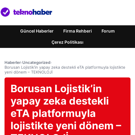
Güncel Haberler
Firma Rehberi
Forum
Çerez Politikası
Haberler
›
Uncategorized
›
Borusan Lojistik’in yapay zeka destekli eTA platformuyla lojistikte
yeni dönem – TEKNOLOJİ
Borusan Lojistik’in
yapay zeka destekli
eTA platformuyla
lojistikte yeni dönem –