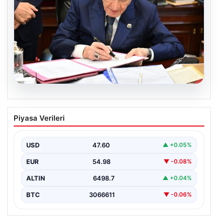
05.08.2026
Bahçeli’den çerçeve yasa açıklaması:
Piyasa Verileri
Bin yıllık kardeşliğimiz tescillendi
USD
47.60
▲ +0.05%
EUR
54.98
▼ -0.08%
ALTIN
6498.7
▲ +0.04%
BTC
3066611
▼ -0.06%