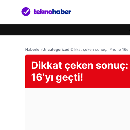
Haberler
›
Uncategorized
›
Dikkat çeken sonuç: iPhone 16e b
Dikkat çeken sonuç:
16’yı geçti!