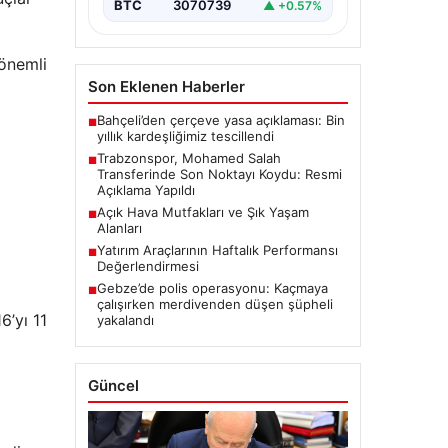
BTC
3070739
▲ +0.57%
 önemli
Son Eklenen Haberler
Bahçeli’den çerçeve yasa açıklaması: Bin
■
yıllık kardeşliğimiz tescillendi
Trabzonspor, Mohamed Salah
■
Transferinde Son Noktayı Koydu: Resmi
Açıklama Yapıldı
Açık Hava Mutfakları ve Şık Yaşam
■
Alanları
Yatırım Araçlarının Haftalık Performansı
■
Değerlendirmesi
Gebze’de polis operasyonu: Kaçmaya
■
çalışırken merdivenden düşen şüpheli
6’yı 11
yakalandı
Güncel