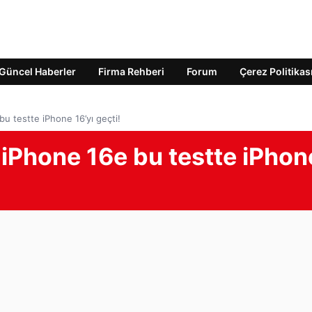
Güncel Haberler
Firma Rehberi
Forum
Çerez Politikas
u testte iPhone 16’yı geçti!
 iPhone 16e bu testte iPhon