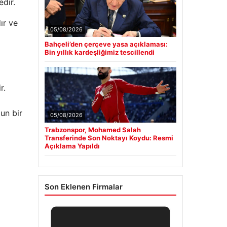
dir.
ır ve
05/08/2026
Bahçeli’den çerçeve yasa açıklaması:
Bin yıllık kardeşliğimiz tescillendi
r.
un bir
05/08/2026
Trabzonspor, Mohamed Salah
Transferinde Son Noktayı Koydu: Resmi
Açıklama Yapıldı
Son Eklenen Firmalar