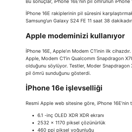
Bu sonuçlar, iPhone 16E’nin pil ömrünün iPhone
İPhone 16E rakiplerinin pil süresini karşılaştırm
Samsung’un Galaxy S24 FE 11 saat 38 dakikadır.
Apple modeminizi kullanıyor
İPhone 16E, Apple’ın Modem C1’inin ilk cihazdır. 
Apple, Modem C1’in Qualcomm Snapdragon X70 m
olduğunu söylüyor. Testler, Moder Snapdragon 
pil ömrü sunduğunu gösterdi.
İPhone 16e işlevselliği
Resmi Apple web sitesine göre, iPhone 16E’nin te
6.1 -inç OLED XDR XDR ekranı
2532 x 1170 piksel çözünürlük
460 ppi piksel yoğunluğu