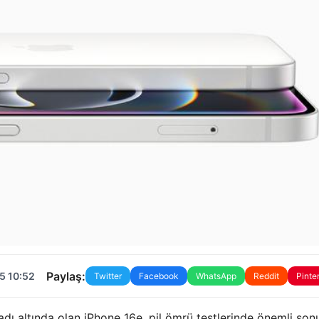
Paylaş:
5 10:52
Twitter
Facebook
WhatsApp
Reddit
Pinte
dı altında olan iPhone 16e, pil ömrü testlerinde önemli son