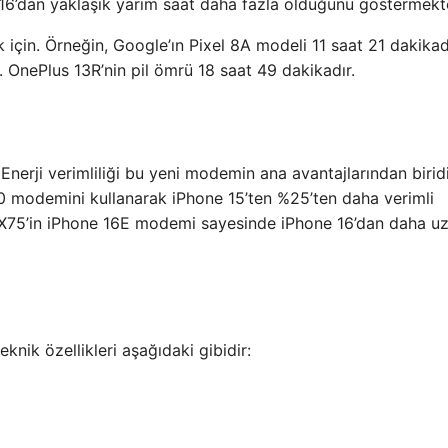
 16’dan yaklaşık yarım saat daha fazla olduğunu göstermekte
ak için. Örneğin, Google’ın Pixel 8A modeli 11 saat 21 dakikad
 OnePlus 13R’nin pil ömrü 18 saat 49 dakikadır.
Enerji verimliliği bu yeni modemin ana avantajlarından biridi
odemini kullanarak iPhone 15’ten %25’ten daha verimli
X75’in iPhone 16E modemi sayesinde iPhone 16’dan daha uz
knik özellikleri aşağıdaki gibidir: