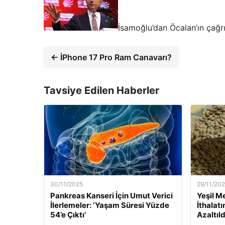
İsamoğlu’dan Öcalan’ın çağrı
← İPhone 17 Pro Ram Canavarı?
Tavsiye Edilen Haberler
30/11/2025
29/11/20
Pankreas Kanseri İçin Umut Verici
Yeşil M
İlerlemeler: ‘Yaşam Süresi Yüzde
İthalat
54’e Çıktı’
Azaltıld