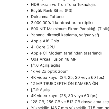
HDR ekran ve Tron Tone Teknolojisi
Büyük Renk Sitesi (P3)
Dokunma Tattano
2.000.000: 1 kontrast oranı (tipik)
800 NIT Maksimum Ekran Parlaklığı (Tipik)
Yabancı dirençli kaplama, yağsız yağ
Apple A18 Chip
4 -Core GPU
Apple C1 Modem tarafından tasarlandı
Oda Arkaa Fusion 48 MP
ƒ/1.6 Açılış açılış
1x ve 2x optik zoom
4K video kaydı (24, 25, 30 veya 60 fps)
12 MP TRUEDEPTH ÖN KAMERA ÖN
ƒ/1.9 Açılış
4K video kaydı (25, 30 veya 60 fps)
128 GB, 256 GB ve 512 GB dosyalama seç
Yükseklik: 146.7 mm yükseklik, 71.5 mm gen