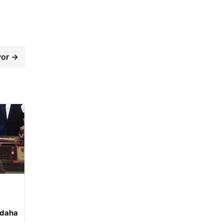
yor →
 daha