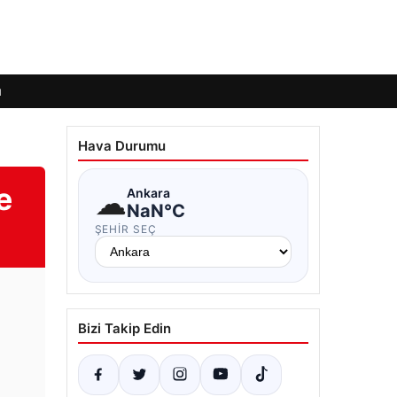
ı
Hava Durumu
e
☁
Ankara
NaN°C
ŞEHIR SEÇ
Bizi Takip Edin