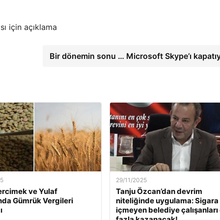
sı için açıklama
Bir dönemin sonu … Microsoft Skype’ı kapatı
25
29/11/2025
ercimek ve Yulaf
Tanju Özcan’dan devrim
ında Gümrük Vergileri
niteliğinde uygulama: Sigara
ı
içmeyen belediye çalışanları
fazla kazanacak!