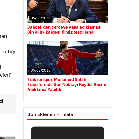
r
05/08/2026
Bahçeli’den çerçeve yasa açıklaması:
Bin yıllık kardeşliğimiz tescillendi
men
a tetiği
05/08/2026
leri’
Trabzonspor, Mohamed Salah
Transferinde Son Noktayı Koydu: Resmi
Açıklama Yapıldı
el
Son Eklenen Firmalar