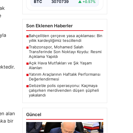
BTC
3070739
▲ +0.57%
mak
e
Son Eklenen Haberler
yla
Bahçeli’den çerçeve yasa açıklaması: Bin
■
yıllık kardeşliğimiz tescillendi
Trabzonspor, Mohamed Salah
■
Transferinde Son Noktayı Koydu: Resmi
Açıklama Yapıldı
Açık Hava Mutfakları ve Şık Yaşam
■
ktedir.
Alanları
Yatırım Araçlarının Haftalık Performansı
■
Değerlendirmesi
Gebze’de polis operasyonu: Kaçmaya
■
çalışırken merdivenden düşen şüpheli
yakalandı
en alan
Güncel
şka bir