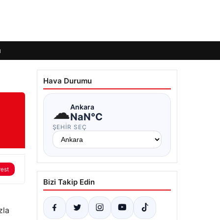
ı
Hava Durumu
☁
Ankara
NaN°C
?
ŞEHIR SEÇ
rest
Bizi Takip Edin
zla