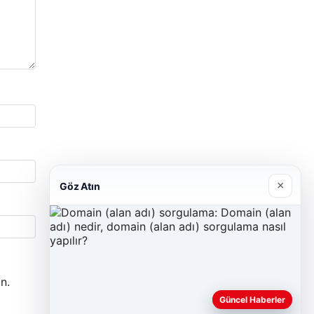
×
Göz Atın
n.
Güncel Haberler