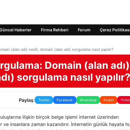
Güncel Haberler
Firma Rehberi
Forum
Çerez Politikas
main (alan adı) nedir, domain (alan adı) sorgulama nasıl yapılır?
orgulama: Domain (alan adı)
dı) sorgulama nasıl yapılır
Paylaş:
Twitter
Facebook
WhatsApp
Reddit
Pinte
uşlarına ilişkin birçok belge işlemi internet üzerinden
rır ve insanlara zaman kazandırır. İnternetin günlük hayata hı