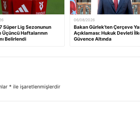
26
06/08/2026
7 Süper Lig Sezonunun
Bakan Gürlek’ten Çerçeve Ya
ve Üçüncü Haftalarının
Açıklaması: Hukuk Devleti İlk
ı Belirlendi
Güvence Altında
nlar
*
ile işaretlenmişlerdir