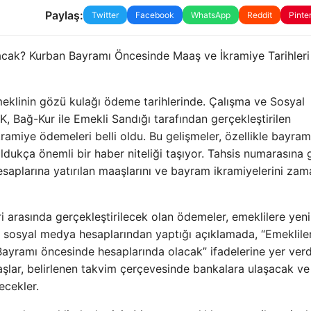
Paylaş:
Twitter
Facebook
WhatsApp
Reddit
Pinte
acak? Kurban Bayramı Öncesinde Maaş ve İkramiye Tarihleri 
klinin gözü kulağı ödeme tarihlerinde. Çalışma ve Sosyal
K, Bağ-Kur ile Emekli Sandığı tarafından gerçekleştirilen
amiye ödemeleri belli oldu. Bu gelişmeler, özellikle bayram
dukça önemli bir haber niteliği taşıyor. Tahsis numarasına 
esaplarına yatırılan maaşlarını ve bayram ikramiyelerini za
eri arasında gerçekleştirilecek olan ödemeler, emeklilere yeni
 sosyal medya hesaplarından yaptığı açıklamada, “Emeklile
ayramı öncesinde hesaplarında olacak” ifadelerine yer verd
şlar, belirlenen takvim çerçevesinde bankalara ulaşacak ve
ecekler.