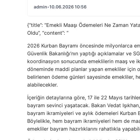
admin
•
10.06.2026 10:56
{“title”: “Emekli Maaşı Ödemeleri Ne Zaman Yat
Oldu”, “content”: “
2026 Kurban Bayramı öncesinde milyonlarca eme
Güvenlik Bakanlığı’nın yaptığı açıklamalar ve SG
koordinasyon sonucunda emeklilerin maaş ve ikr
döneminde maddi planlar yapan emekliler için ol
belirlenen ödeme günleri sayesinde emekliler, h
alabilecekler.
İçeriğin detaylarına göre, 17 ile 22 Mayıs tarihl
bayram sevinci yaşatacak. Bakan Vedat Işıkhan,
bayram ikramiyeleri ve aylık ödemeleri Kurban B
Böylelikle, hem bayram ikramiyeleri hem de maa
emekliler bayram hazırlıklarını rahatlıkla yapabil