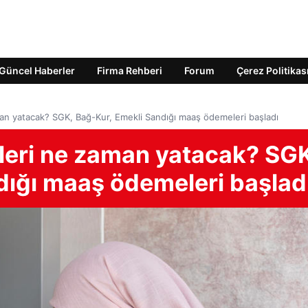
Güncel Haberler
Firma Rehberi
Forum
Çerez Politikas
an yatacak? SGK, Bağ-Kur, Emekli Sandığı maaş ödemeleri başladı
eri ne zaman yatacak? SGK
dığı maaş ödemeleri başlad