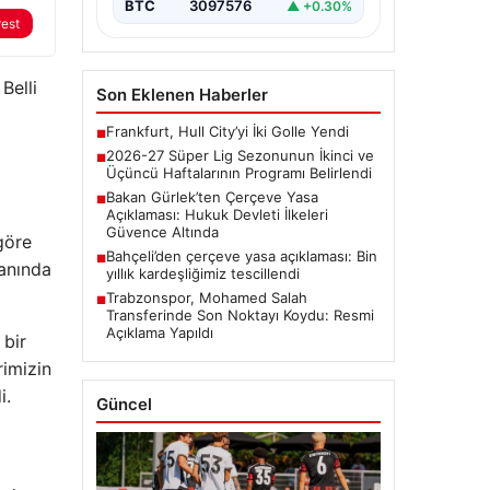
BTC
3097576
▲ +0.30%
rest
Belli
Son Eklenen Haberler
Frankfurt, Hull City’yi İki Golle Yendi
■
2026-27 Süper Lig Sezonunun İkinci ve
■
Üçüncü Haftalarının Programı Belirlendi
Bakan Gürlek’ten Çerçeve Yasa
■
Açıklaması: Hukuk Devleti İlkeleri
Güvence Altında
göre
Bahçeli’den çerçeve yasa açıklaması: Bin
■
manında
yıllık kardeşliğimiz tescillendi
Trabzonspor, Mohamed Salah
■
Transferinde Son Noktayı Koydu: Resmi
Açıklama Yapıldı
 bir
rimizin
i.
Güncel