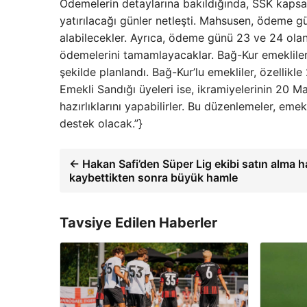
Ödemelerin detaylarına bakıldığında, SSK kapsamı
yatırılacağı günler netleşti. Mahsusen, ödeme gün
alabilecekler. Ayrıca, ödeme günü 23 ve 24 olanl
ödemelerini tamamlayacaklar. Bağ-Kur emeklileri
şekilde planlandı. Bağ-Kur’lu emekliler, özellikl
Emekli Sandığı üyeleri ise, ikramiyelerinin 20 M
hazırlıklarını yapabilirler. Bu düzenlemeler, eme
destek olacak.”}
← Hakan Safi’den Süper Lig ekibi satın alma ha
kaybettikten sonra büyük hamle
Tavsiye Edilen Haberler