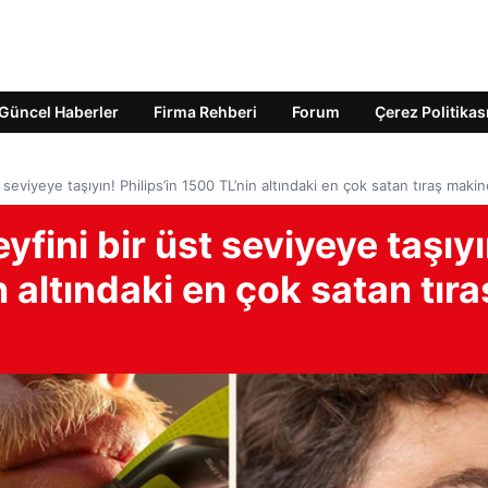
Güncel Haberler
Firma Rehberi
Forum
Çerez Politikas
 seviyeye taşıyın! Philips’in 1500 TL’nin altındaki en çok satan tıraş makin
yfini bir üst seviyeye taşıyı
n altındaki en çok satan tıra