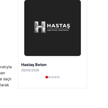
Prenses Night Club
ratıyla
29/04/2026
man
a saçlı
olarak