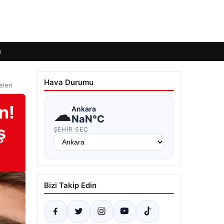
ı
Hava Durumu
eleri
n!
☁
Ankara
NaN°C
ş
ŞEHIR SEÇ
Bizi Takip Edin