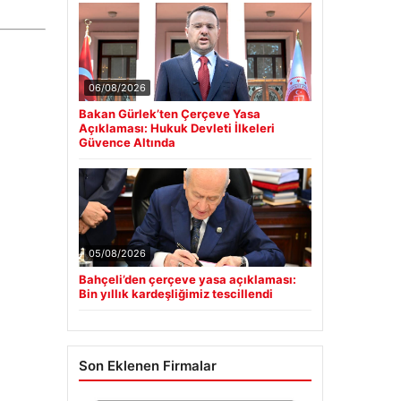
06/08/2026
Bakan Gürlek’ten Çerçeve Yasa
Açıklaması: Hukuk Devleti İlkeleri
Güvence Altında
05/08/2026
Bahçeli’den çerçeve yasa açıklaması:
Bin yıllık kardeşliğimiz tescillendi
Son Eklenen Firmalar