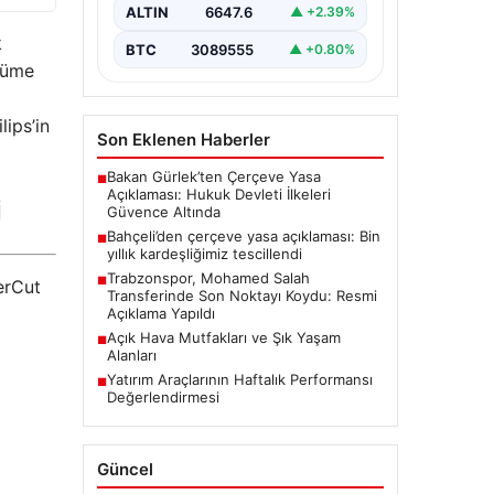
ALTIN
6647.6
▲ +2.39%
k
BTC
3089555
▲ +0.80%
ünüme
lips’in
Son Eklenen Haberler
Bakan Gürlek’ten Çerçeve Yasa
■
Açıklaması: Hukuk Devleti İlkeleri
i
Güvence Altında
Bahçeli’den çerçeve yasa açıklaması: Bin
■
yıllık kardeşliğimiz tescillendi
Trabzonspor, Mohamed Salah
■
erCut
Transferinde Son Noktayı Koydu: Resmi
Açıklama Yapıldı
Açık Hava Mutfakları ve Şık Yaşam
■
Alanları
Yatırım Araçlarının Haftalık Performansı
■
Değerlendirmesi
Güncel