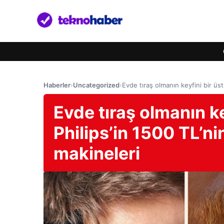
Haberler
›
Uncategorized
›
Evde tıraş olmanın keyfini bir üst
Evde tıraş olmanın ke
Philips’in 1500 TL’ni
makineleri