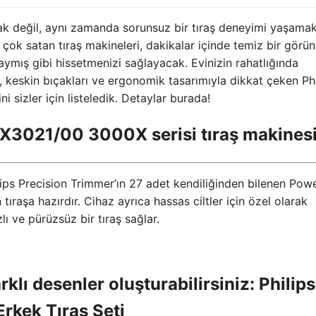
ak değil, aynı zamanda sorunsuz bir tıraş deneyimi yaşama
 en çok satan tıraş makineleri, dakikalar içinde temiz bir gör
ymış gibi hissetmenizi sağlayacak. Evinizin rahatlığında
 keskin bıçakları ve ergonomik tasarımıyla dikkat çeken Phi
i sizler için listeledik. Detaylar burada!
ips X3021/00 3000X serisi tıraş makines
ilips Precision Trimmer’ın 27 adet kendiliğinden bilenen Pow
ıraşa hazırdır. Cihaz ayrıca hassas ciltler için özel olarak
lı ve pürüzsüz bir tıraş sağlar.
arklı desenler oluşturabilirsiniz: Philips
rkek Tıraş Seti