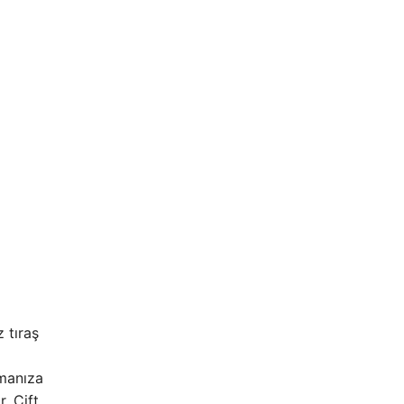
 tıraş
amanıza
. Çift