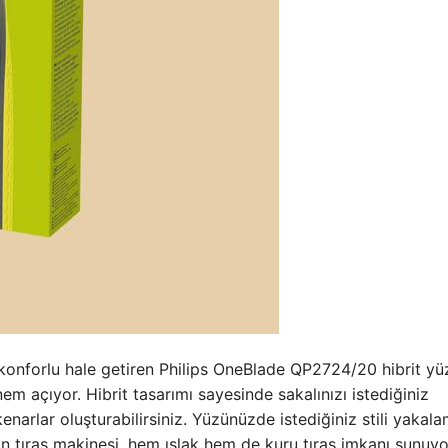
 konforlu hale getiren Philips OneBlade QP2724/20 hibrit yüz
em açıyor. Hibrit tasarımı sayesinde sakalınızı istediğiniz
kenarlar oluşturabilirsiniz. Yüzünüzde istediğiniz stili yakal
an tıraş makinesi, hem ıslak hem de kuru tıraş imkanı sunuyor