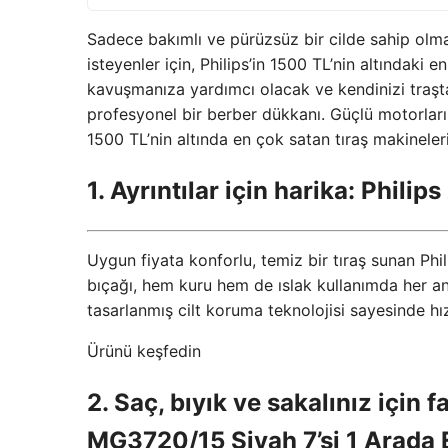
Sadece bakımlı ve pürüzsüz bir cilde sahip olm
isteyenler için, Philips’in 1500 TL’nin altındaki
kavuşmanıza yardımcı olacak ve kendinizi traşta
profesyonel bir berber dükkanı. Güçlü motorları,
1500 TL’nin altında en çok satan tıraş makinelerin
1. Ayrıntılar için harika: Phil
Uygun fiyata konforlu, temiz bir tıraş sunan Ph
bıçağı, hem kuru hem de ıslak kullanımda her an t
tasarlanmış cilt koruma teknolojisi sayesinde hız
Ürünü keşfedin
2. Saç, bıyık ve sakalınız için f
MG3720/15 Siyah 7’si 1 Arada E