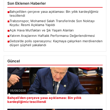
Son Eklenen Haberler
Bahçeli’den çerçeve yasa açıklaması: Bin yıllık kardeşliğimiz
■
tescillendi
Trabzonspor, Mohamed Salah Transferinde Son Noktayı
■
Koydu: Resmi Açıklama Yapıldı
Açık Hava Mutfakları ve Şık Yaşam Alanları
■
Yatırım Araçlarının Haftalık Performansı Değerlendirmesi
■
Gebze’de polis operasyonu: Kaçmaya çalışırken merdivenden
■
düşen şüpheli yakalandı
Güncel
05/08/2026
Bahçeli’den çerçeve yasa açıklaması: Bin yıllık
kardeşliğimiz tescillendi