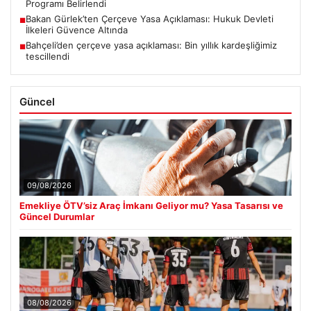
Programı Belirlendi
Bakan Gürlek’ten Çerçeve Yasa Açıklaması: Hukuk Devleti
■
İlkeleri Güvence Altında
Bahçeli’den çerçeve yasa açıklaması: Bin yıllık kardeşliğimiz
■
tescillendi
Güncel
09/08/2026
Emekliye ÖTV’siz Araç İmkanı Geliyor mu? Yasa Tasarısı ve
Güncel Durumlar
08/08/2026