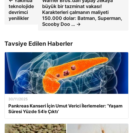
← Yakında
Warner Bros.’dan yapay zekaya
teknolojide
büyük bir tazminat vakası!
devrimci
Karakterleri çalmanın maliyeti
yenilikler
150.000 dolar: Batman, Superman,
Scooby Doo … →
Tavsiye Edilen Haberler
30/11/2025
Pankreas Kanseri İçin Umut Verici İlerlemeler: ‘Yaşam
Süresi Yüzde 54’e Çıktı’