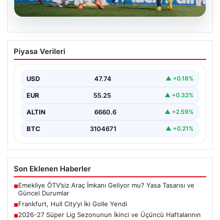
08.08.2026
Frankfurt, Hull City’yi İki Golle Yendi
Piyasa Verileri
Alman kulübü Eintracht Frankfurt, hazırlık dönemi
maçında İngiliz temsilcisi Hull City ile karşılaştı ve…
USD
47.74
▲ +0.18%
EUR
55.25
▲ +0.32%
ALTIN
6660.6
▲ +2.59%
BTC
3104671
▲ +0.21%
Son Eklenen Haberler
Emekliye ÖTV’siz Araç İmkanı Geliyor mu? Yasa Tasarısı ve
■
Güncel Durumlar
Frankfurt, Hull City’yi İki Golle Yendi
■
2026-27 Süper Lig Sezonunun İkinci ve Üçüncü Haftalarının
■