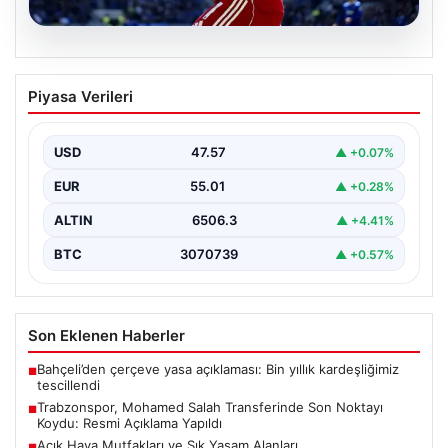
05.08.2026
Trabzonspor, Mohamed Salah
Piyasa Verileri
Transferinde Son Noktayı Koydu: Resmi
Açıklama Yapıldı
USD
47.57
▲ +0.07%
Trabzonspor, uzun süredir yoğun olarak gündemde
olan Mohamed Salah transferinde önemli bir adım attı.
EUR
55.01
▲ +0.28%
…
ALTIN
6506.3
▲ +4.41%
BTC
3070739
▲ +0.57%
Son Eklenen Haberler
Bahçeli’den çerçeve yasa açıklaması: Bin yıllık kardeşliğimiz
■
tescillendi
Trabzonspor, Mohamed Salah Transferinde Son Noktayı
■
Koydu: Resmi Açıklama Yapıldı
Açık Hava Mutfakları ve Şık Yaşam Alanları
■