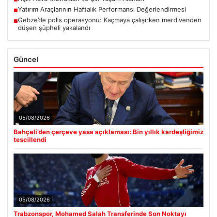
Yatırım Araçlarının Haftalık Performansı Değerlendirmesi
■
Gebze’de polis operasyonu: Kaçmaya çalışırken merdivenden
■
düşen şüpheli yakalandı
Güncel
05/08/2026
Bahçeli’den çerçeve yasa açıklaması: Bin yıllık kardeşliğimiz
tescillendi
05/08/2026
Trabzonspor, Mohamed Salah Transferinde Son Noktayı