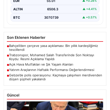
EUR
55.01
▲ +0.28%
…
ALTIN
6506.3
▲ +4.41%
BTC
3070739
▲ +0.57%
Son Eklenen Haberler
Bahçeli’den çerçeve yasa açıklaması: Bin yıllık kardeşliğimiz
■
tescillendi
Trabzonspor, Mohamed Salah Transferinde Son Noktayı
■
Koydu: Resmi Açıklama Yapıldı
Açık Hava Mutfakları ve Şık Yaşam Alanları
■
Yatırım Araçlarının Haftalık Performansı Değerlendirmesi
■
Gebze’de polis operasyonu: Kaçmaya çalışırken merdivenden
■
düşen şüpheli yakalandı
Güncel