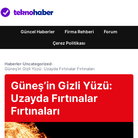
Güncel Haberler
Firma Rehberi
Forum
Çerez Politikası
Haberler
›
Uncategorized
›
Güneş’in Gizli Yüzü: Uzayda Fırtınalar Fırtınaları
Güneş’in Gizli Yüzü:
Uzayda Fırtınalar
Fırtınaları