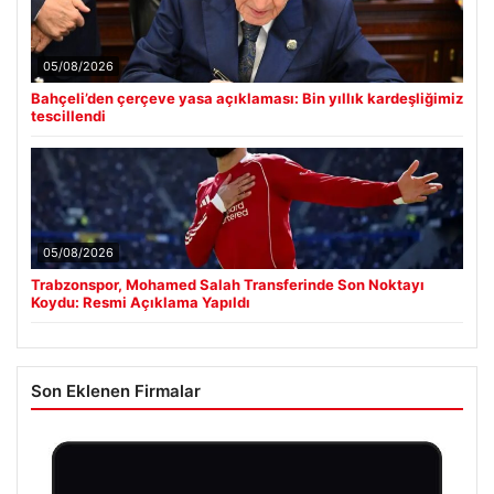
05/08/2026
Bahçeli’den çerçeve yasa açıklaması: Bin yıllık kardeşliğimiz
tescillendi
05/08/2026
Trabzonspor, Mohamed Salah Transferinde Son Noktayı
Koydu: Resmi Açıklama Yapıldı
Son Eklenen Firmalar