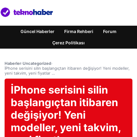
Güncel Haberler
Firma Rehberi
Forum
Çerez Politikası
Haberler
›
Uncategorized
›
İPhone serisini silin başlangıçtan itibaren değişiyor! Yeni modeller,
yeni takvim, yeni fiyatlar …
İPhone serisini silin
başlangıçtan itibaren
değişiyor! Yeni
modeller, yeni takvim,