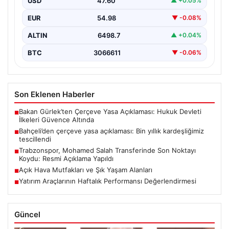
USD
47.60
▲ +0.05%
EUR
54.98
▼ -0.08%
ALTIN
6498.7
▲ +0.04%
BTC
3066611
▼ -0.06%
Son Eklenen Haberler
Bakan Gürlek’ten Çerçeve Yasa Açıklaması: Hukuk Devleti
■
İlkeleri Güvence Altında
Bahçeli’den çerçeve yasa açıklaması: Bin yıllık kardeşliğimiz
■
tescillendi
Trabzonspor, Mohamed Salah Transferinde Son Noktayı
■
Koydu: Resmi Açıklama Yapıldı
Açık Hava Mutfakları ve Şık Yaşam Alanları
■
Yatırım Araçlarının Haftalık Performansı Değerlendirmesi
■
Güncel