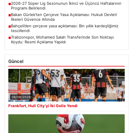
2026-27 Süper Lig Sezonunun İkinci ve Üçüncü Haftalarının
■
Programı Belirlendi
Bakan Gürlek’ten Çerçeve Yasa Açıklaması: Hukuk Devleti
■
İlkeleri Güvence Altında
Bahçeli’den çerçeve yasa açıklaması: Bin yıllık kardeşliğimiz
■
tescillendi
Trabzonspor, Mohamed Salah Transferinde Son Noktayı
■
Koydu: Resmi Açıklama Yapıldı
Güncel
08/08/2026
Frankfurt, Hull City’yi İki Golle Yendi