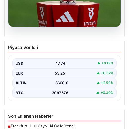
07.08.2026
2026-27 Süper Lig Sezonunun İkinci ve
Piyasa Verileri
Üçüncü Haftalarının Programı Belirlendi
Türkiye’nin en prestijli futbol ligi olan Süper Lig’in yeni
sezonu için heyecanlandıran gelişmeler yaşandı.…
USD
47.74
▲ +0.18%
EUR
55.25
▲ +0.32%
ALTIN
6660.6
▲ +2.59%
BTC
3097576
▲ +0.30%
Son Eklenen Haberler
Frankfurt, Hull City’yi İki Golle Yendi
■