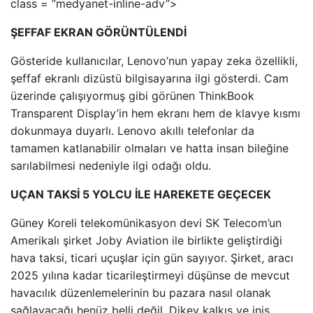
class = “medyanet-inline-adv”>
ŞEFFAF EKRAN GÖRÜNTÜLENDİ
Gösteride kullanıcılar, Lenovo’nun yapay zeka özellikli,
şeffaf ekranlı dizüstü bilgisayarına ilgi gösterdi. Cam
üzerinde çalışıyormuş gibi görünen ThinkBook
Transparent Display’in hem ekranı hem de klavye kısmı
dokunmaya duyarlı. Lenovo akıllı telefonlar da
tamamen katlanabilir olmaları ve hatta insan bileğine
sarılabilmesi nedeniyle ilgi odağı oldu.
UÇAN TAKSİ 5 YOLCU İLE HAREKETE GEÇECEK
Güney Koreli telekomünikasyon devi SK Telecom’un
Amerikalı şirket Joby Aviation ile birlikte geliştirdiği
hava taksi, ticari uçuşlar için gün sayıyor. Şirket, aracı
2025 yılına kadar ticarileştirmeyi düşünse de mevcut
havacılık düzenlemelerinin bu pazara nasıl olanak
sağlayacağı henüz belli değil. Dikey kalkış ve iniş