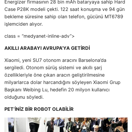
Energizer firmasının 28 bin mAh bataryaya sahip Hard
Case P28K modeli çekti. 122 saat konuşma ve 94 gün
bekleme süresine sahip olan telefon, gücünü MT6789
işlemciden alıyor.
class = “medyanet-inline-adv”>
AKILLI ARABAYI AVRUPA’YA GETİRDİ
Xiaomi, yeni SU7 otonom aracını Barselona’da
sergiledi. Otonom sürüş sistemi ve akıllı şarj
özellikleriyle öne çıkan aracın geliştirilmesine
milyarlarca dolar harcandığını söyleyen Xiaomi Grup
Başkanı Weibing Lu, hedefin 20 milyon kullanıcı
olduğunu söyledi.
PET’İNİZ BİR ROBOT OLABİLİR