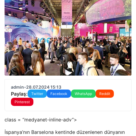
admin
•
28.07.2024 15:13
Paylaş:
Twitter
Facebook
WhatsApp
Reddit
Pinterest
class = “medyanet-inline-adv”>
İspanya’nın Barselona kentinde düzenlenen dünyanın