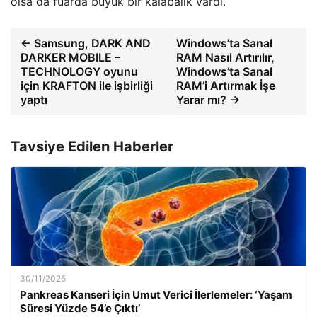
olsa da fuarda büyük bir kalabalık vardı.
← Samsung, DARK AND
Windows’ta Sanal
DARKER MOBILE –
RAM Nasıl Artırılır,
TECHNOLOGY oyunu
Windows’ta Sanal
için KRAFTON ile işbirliği
RAM’i Artırmak İşe
yaptı
Yarar mı? →
Tavsiye Edilen Haberler
30/11/2025
Pankreas Kanseri İçin Umut Verici İlerlemeler: ‘Yaşam
Süresi Yüzde 54’e Çıktı’