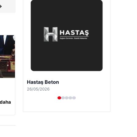
→
Prenses Night Club
29/04/2026
 daha