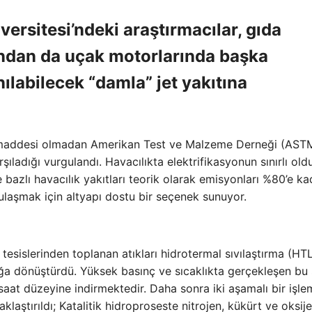
ersitesi’ndeki araştırmacılar, gıda
dından da uçak motorlarında başka
ılabilecek “damla” jet yakıtına
kı maddesi olmadan Amerikan Test ve Malzeme Derneği (AST
arşıladığı vurgulandı. Havacılıkta elektrifikasyonun sınırlı ol
 bazlı havacılık yakıtları teorik olarak emisyonları %80’e ka
fe ulaşmak için altyapı dostu bir seçenek sunuyor.
esislerinden toplanan atıkları hidrotermal sıvılaştırma (HT
ğa dönüştürdü. Yüksek basınç ve sıcaklıkta gerçekleşen bu 
aat düzeyine indirmektedir. Daha sonra iki aşamalı bir işle
klaştırıldı; Katalitik hidroproseste nitrojen, kükürt ve oksij