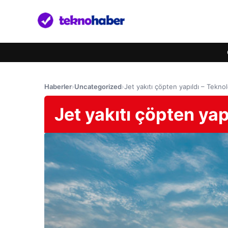
Haberler
›
Uncategorized
›
Jet yakıtı çöpten yapıldı – Teknol
Jet yakıtı çöpten yap