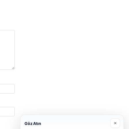
×
Göz Atın