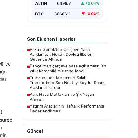
ALTIN
6498.7
▲ +0.04%
BTC
3066611
▼ -0.06%
Son Eklenen Haberler
Bakan Gürlek’ten Çerçeve Yasa
■
Açıklaması: Hukuk Devleti İlkeleri
Güvence Altında
M) ve
Bahçeli’den çerçeve yasa açıklaması: Bin
■
yıllık kardeşliğimiz tescillendi
duğu
Trabzonspor, Mohamed Salah
dar
■
Transferinde Son Noktayı Koydu: Resmi
Açıklama Yapıldı
Açık Hava Mutfakları ve Şık Yaşam
■
Alanları
Yatırım Araçlarının Haftalık Performansı
■
Değerlendirmesi
L)
süreç,
m
Güncel
enin