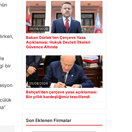
ünün
06/08/2026
ırken,
Bakan Gürlek’ten Çerçeve Yasa
Açıklaması: Hukuk Devleti İlkeleri
Güvence Altında
n
le
i bir
05/08/2026
kasyon
Bahçeli’den çerçeve yasa açıklaması:
Bin yıllık kardeşliğimiz tescillendi
ncülük
na”
Son Eklenen Firmalar