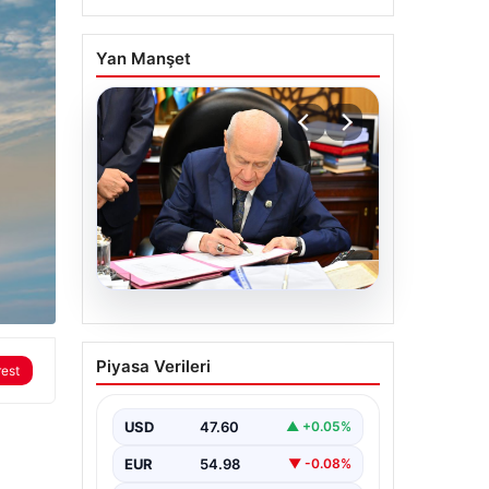
Yan Manşet
05.08.2026
Bahçeli’den çerçeve
Piyasa Verileri
rest
yasa açıklaması: Bin
yıllık kardeşliğimiz
tescillendi
USD
47.60
▲ +0.05%
EUR
54.98
▼ -0.08%