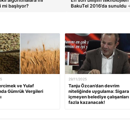
kli algoritmalara mı
En son bilişim teknolojileri
 mi başlıyor?
BakuTel 2016’da sunuldu 
25
29/11/2025
ercimek ve Yulaf
Tanju Özcan’dan devrim
ında Gümrük Vergileri
niteliğinde uygulama: Sigara
ı
içmeyen belediye çalışanları
fazla kazanacak!