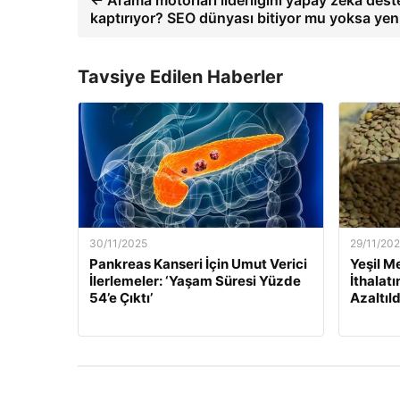
← Arama motorları liderliğini yapay zeka deste
kaptırıyor? SEO dünyası bitiyor mu yoksa yeni
Tavsiye Edilen Haberler
30/11/2025
29/11/20
Pankreas Kanseri İçin Umut Verici
Yeşil M
İlerlemeler: ‘Yaşam Süresi Yüzde
İthalat
54’e Çıktı’
Azaltıld