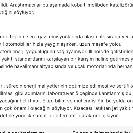
dildi. Araştırmacılar bu aşamada kobalt-molibden katalizör
ktığını söylüyor.
ede toplam sera gazı emisyonlarında ulaşım ilk sırada yer al
ikli otomobiller hızla yaygınlaşırken, uzun mesafe yolcu
rli enerji yoğunluğunu sağlayamıyor. Illinois’de geliştirile
yakıtı standartlarını karşılayan bir karışım haline getirmesiy
esinde havalimanı altyapısında ve uçak motorlarında herhang
iri, sürecin enerji maliyetlerinin optimize edilmesi ve sertifi
dilmesi gibi adımların, laboratuvar ölçeğinde kanıtlanmış bu
ayacağını belirtiyor. Ekip, bilim ve mühendisliğin bu yolda ö
in çok önemli olacağını söylüyor. Kısacası “atıktan jet yakıtı
define yönelik somut bir alternatif olarak öne çıkıyor.