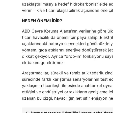
uzaklaştırılmasıyla hedef hidrokarbonlar elde e
verimlilik ve ticari ulaşılabilirlik açısından öne çı
NEDEN ÖNEMLİDİR?
ABD Çevre Koruma Ajansı’nın verilerine göre ülk
ticari havacılık da önemli bir paya sahip. Elektr
uçaklarındaki batarya seçenekleri günümüzde yete
yöntem, gıda atıklarını enerjiye dönüştürerek jet 
dikkat çekiyor. Ayrıca “drop-in” fonksiyonu say
ek bakım gerektirmez.
Araştırmacılar, sürekli ve temiz atık tedarik zinc
sürecinde farklı karıştırma senaryolarının test e
yaklaşımın ticarileştirilmesinde anahtar rol oyn
ettiğini ve endüstriyel ortaklıkların genişleme iç
uzanan bu çizgi, havacılığın net sıfır emisyon he