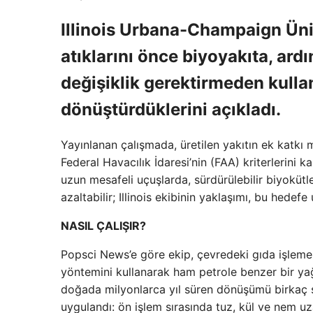
Illinois Urbana-Champaign Üniv
atıklarını önce biyoyakıta, ar
değişiklik gerektirmeden kullan
dönüştürdüklerini açıkladı.
Yayınlanan çalışmada, üretilen yakıtın ek kat
Federal Havacılık İdaresi’nin (FAA) kriterlerini k
uzun mesafeli uçuşlarda, sürdürülebilir biyokütle
azaltabilir; Illinois ekibinin yaklaşımı, bu hede
NASIL ÇALIŞIR?
Popsci News’e göre ekip, çevredeki gıda işleme t
yöntemini kullanarak ham petrole benzer bir ya
doğada milyonlarca yıl süren dönüşümü birkaç s
uygulandı: ön işlem sırasında tuz, kül ve nem uza