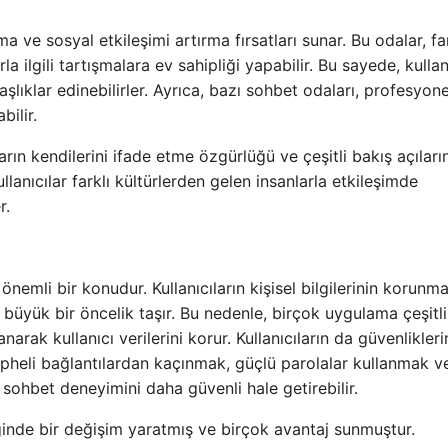
rma ve sosyal etkileşimi artırma fırsatları sunar. Bu odalar, fa
la ilgili tartışmalara ev sahipliği yapabilir. Bu sayede, kullan
lıklar edinebilirler. Ayrıca, bazı sohbet odaları, profesyon
bilir.
arın kendilerini ifade etme özgürlüğü ve çeşitli bakış açıların
lanıcılar farklı kültürlerden gelen insanlarla etkileşimde
r.
nemli bir konudur. Kullanıcıların kişisel bilgilerinin korunma
in büyük bir öncelik taşır. Bu nedenle, birçok uygulama çeşitli
narak kullanıcı verilerini korur. Kullanıcıların da güvenlikleri
Şüpheli bağlantılardan kaçınmak, güçlü parolalar kullanmak v
l sohbet deneyimini daha güvenli hale getirebilir.
iğinde bir değişim yaratmış ve birçok avantaj sunmuştur.