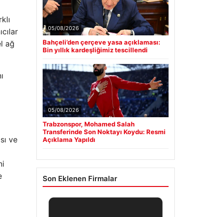
rklı
05/08/2026
ıcılar
Bahçeli’den çerçeve yasa açıklaması:
el ağ
Bin yıllık kardeşliğimiz tescillendi
ı
05/08/2026
Trabzonspor, Mohamed Salah
Transferinde Son Noktayı Koydu: Resmi
sı ve
Açıklama Yapıldı
ni
e
Son Eklenen Firmalar