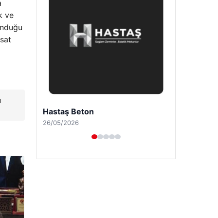
a
k ve
sunduğu
rsat
ı
Prenses Night Club
29/04/2026