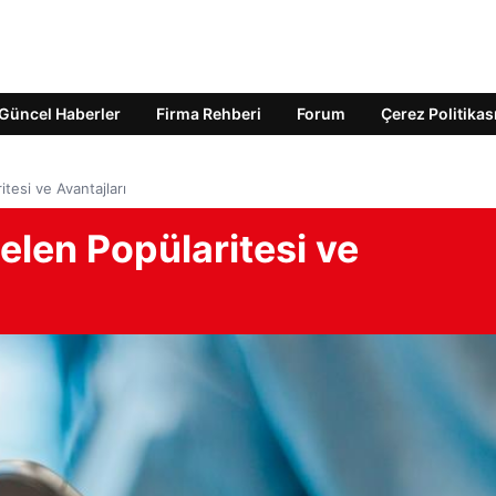
Güncel Haberler
Firma Rehberi
Forum
Çerez Politikas
tesi ve Avantajları
elen Popülaritesi ve