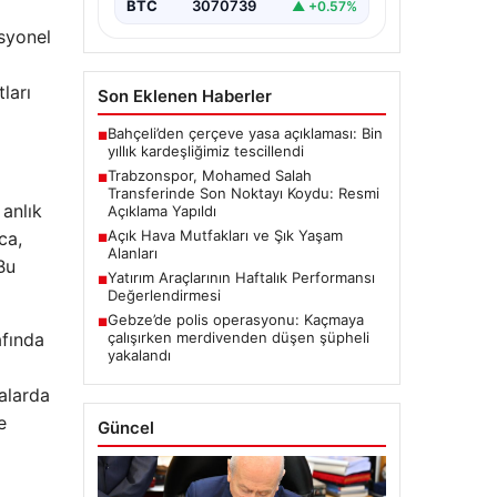
BTC
3070739
▲ +0.57%
esyonel
ları
Son Eklenen Haberler
Bahçeli’den çerçeve yasa açıklaması: Bin
■
yıllık kardeşliğimiz tescillendi
Trabzonspor, Mohamed Salah
■
Transferinde Son Noktayı Koydu: Resmi
 anlık
Açıklama Yapıldı
Açık Hava Mutfakları ve Şık Yaşam
ca,
■
Alanları
Bu
Yatırım Araçlarının Haftalık Performansı
■
Değerlendirmesi
Gebze’de polis operasyonu: Kaçmaya
■
çalışırken merdivenden düşen şüpheli
afında
yakalandı
dalarda
e
Güncel