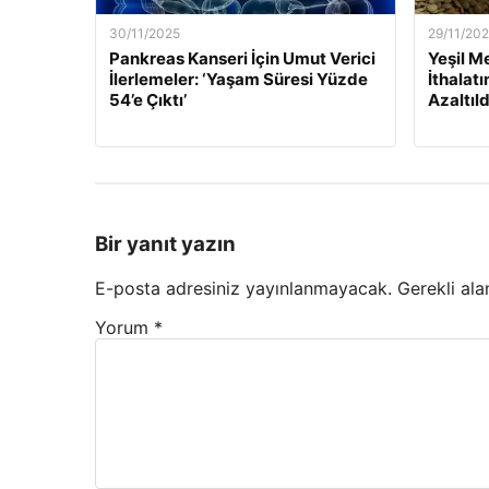
30/11/2025
29/11/20
Pankreas Kanseri İçin Umut Verici
Yeşil M
İlerlemeler: ‘Yaşam Süresi Yüzde
İthalat
54’e Çıktı’
Azaltıld
Bir yanıt yazın
E-posta adresiniz yayınlanmayacak.
Gerekli ala
Yorum
*