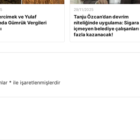
25
29/11/2025
ercimek ve Yulaf
Tanju Özcan’dan devrim
ında Gümrük Vergileri
niteliğinde uygulama: Sigara
ı
içmeyen belediye çalışanları
fazla kazanacak!
nlar
*
ile işaretlenmişlerdir