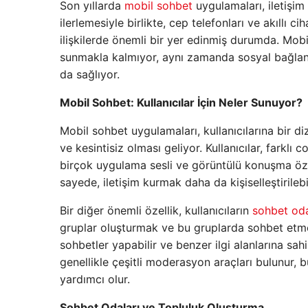
Son yıllarda
mobil sohbet
uygulamaları, iletişim 
ilerlemesiyle birlikte, cep telefonları ve akıllı
ilişkilerde önemli bir yer edinmiş durumda. Mobil
sunmakla kalmıyor, aynı zamanda sosyal bağlantı
da sağlıyor.
Mobil Sohbet: Kullanıcılar İçin Neler Sunuyor?
Mobil sohbet uygulamaları, kullanıcılarına bir di
ve kesintisiz olması geliyor. Kullanıcılar, farklı c
birçok uygulama sesli ve görüntülü konuşma özel
sayede, iletişim kurmak daha da kişiselleştirilebil
Bir diğer önemli özellik, kullanıcıların
sohbet oda
gruplar oluşturmak ve bu gruplarda sohbet etmek 
sohbetler yapabilir ve benzer ilgi alanlarına sah
genellikle çeşitli moderasyon araçları bulunur, b
yardımcı olur.
Sohbet Odaları ve Topluluk Oluşturma