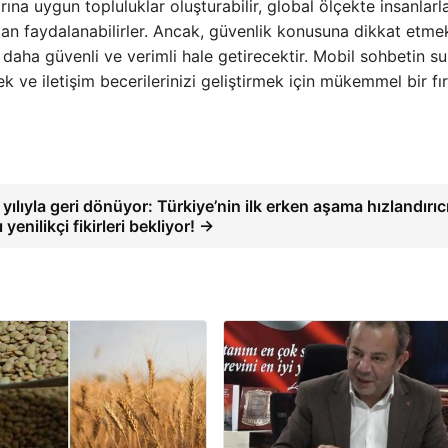
larına uygun topluluklar oluşturabilir, global ölçekte insanlarl
ndan faydalanabilirler. Ancak, güvenlik konusuna dikkat etme
i daha güvenli ve verimli hale getirecektir. Mobil sohbetin 
ek ve iletişim becerilerinizi geliştirmek için mükemmel bir fı
yılıyla geri dönüyor: ​​Türkiye’nin ilk erken aşama hızlandırıc
yenilikçi fikirleri bekliyor! →