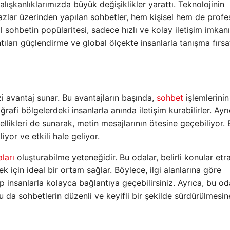
alışkanlıklarımızda büyük değişiklikler yarattı. Teknolojinin
 cihazlar üzerinden yapılan sohbetler, hem kişisel hem de prof
 sohbetin popülaritesi, sadece hızlı ve kolay iletişim imkanı
ları güçlendirme ve global ölçekte insanlarla tanışma fırsat
zi avantaj sunar. Bu avantajların başında,
sohbet
işlemlerinin
oğrafi bölgelerdeki insanlarla anında iletişim kurabilirler. Ayrı
likleri de sunarak, metin mesajlarının ötesine geçebiliyor. 
iyor ve etkili hale geliyor.
ları
oluşturabilme yeteneğidir. Bu odalar, belirli konular etr
için ideal bir ortam sağlar. Böylece, ilgi alanlarına göre
ip insanlarla kolayca bağlantıya geçebilirsiniz. Ayrıca, bu o
u da sohbetlerin düzenli ve keyifli bir şekilde sürdürülmesin