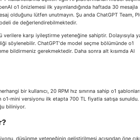
OpenAI o1 önizlemesi ilk yayınlandığında haftada 30 mesajla
0 mesaj olduğunu lütfen unutmayın. Şu anda ChatGPT Team, Pl
 modeli de değerlendirebilmektedir.
verilere karşı iyileştirme yeteneğine sahiptir. Dolayısıyla y
ndiği söylenebilir. ChatGPT'de model seçme bölümünde o1
teme bildirmeniz gerekmektedir. Daha sonra alt kısımda AI
hangi bir kullanıcı, 20 RPM hız sınırına sahip o1 şablonlar
n o1-mini versiyonu ilk etapta 700 TL fiyatla satışa sunuldu.
u biliniyor.
r?
yonu, düşünme yeteneğinin geliştirilmesi açısından öne çıkı