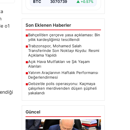
BTC
3070739
▲ +0.57%
ta
n
Son Eklenen Haberler
de o1
Bahçeli’den çerçeve yasa açıklaması: Bin
■
yıllık kardeşliğimiz tescillendi
Trabzonspor, Mohamed Salah
■
Transferinde Son Noktayı Koydu: Resmi
Açıklama Yapıldı
Açık Hava Mutfakları ve Şık Yaşam
■
Alanları
Yatırım Araçlarının Haftalık Performansı
■
Değerlendirmesi
Gebze’de polis operasyonu: Kaçmaya
■
çalışırken merdivenden düşen şüpheli
endiği
yakalandı
Güncel
i