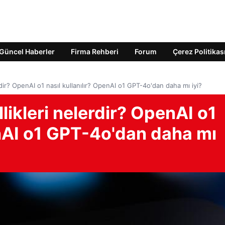
Güncel Haberler
Firma Rehberi
Forum
Çerez Politikas
rdir? OpenAI o1 nasıl kullanılır? OpenAI o1 GPT-4o'dan daha mı iyi?
likleri nelerdir? OpenAI o1
enAI o1 GPT-4o'dan daha mı