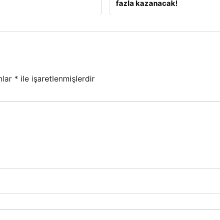
fazla kazanacak!
nlar
*
ile işaretlenmişlerdir