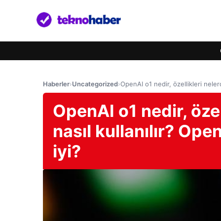
Haberler
›
Uncategorized
›
OpenAI o1 nedir, özellikleri nele
OpenAI o1 nedir, özel
nasıl kullanılır? Op
iyi?