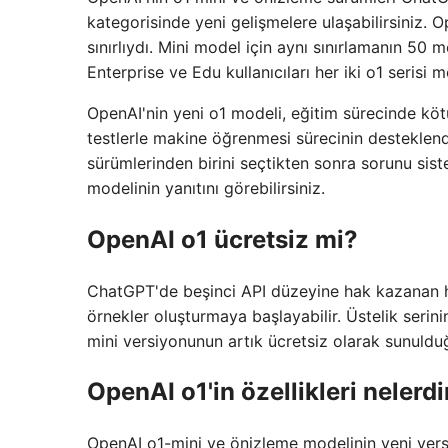
kategorisinde yeni gelişmelere ulaşabilirsiniz. 
sınırlıydı. Mini model için aynı sınırlamanın 5
Enterprise ve Edu kullanıcıları her iki o1 serisi
OpenAI'nin yeni o1 modeli, eğitim sürecinde kötü 
testlerle makine öğrenmesi sürecinin destekle
sürümlerinden birini seçtikten sonra sorunu sis
modelinin yanıtını görebilirsiniz.
OpenAI o1 ücretsiz mi?
ChatGPT'de beşinci API düzeyine hak kazanan her
örnekler oluşturmaya başlayabilir. Üstelik serini
mini versiyonunun artık ücretsiz olarak sunulduğ
OpenAI o1'in özellikleri nelerdi
OpenAI o1-mini ve önizleme modelinin yeni versi