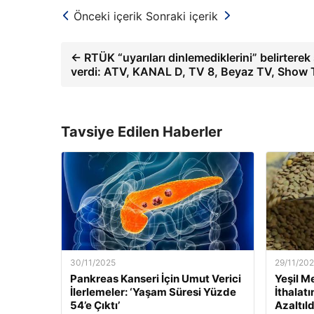
Önceki içerik
Sonraki içerik
← RTÜK “uyarıları dinlemediklerini” belirterek
verdi: ATV, KANAL D, TV 8, Beyaz TV, Show
Tavsiye Edilen Haberler
30/11/2025
29/11/20
Pankreas Kanseri İçin Umut Verici
Yeşil M
İlerlemeler: ‘Yaşam Süresi Yüzde
İthalat
54’e Çıktı’
Azaltıld