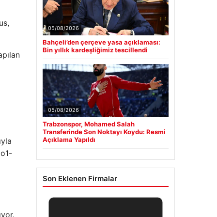
us,
05/08/2026
Bahçeli’den çerçeve yasa açıklaması:
Bin yıllık kardeşliğimiz tescillendi
apılan
05/08/2026
Trabzonspor, Mohamed Salah
Transferinde Son Noktayı Koydu: Resmi
Açıklama Yapıldı
ıyla
 o1-
Son Eklenen Firmalar
yor.