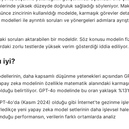
mlerinde yüksek düzeyde doğruluk sağladığı söyleniyor. Ma
nce zincirinin kullanıldığı modelde, karmaşık görevler detay
 modelleri ile ayrıntılı soruları ve yönergeleri adımlara ayrış
ndaki soruları aktarabilen bir modeldir. Söz konusu modelin fi
rdaki zorlu testlerde yüksek verim gösterdiği iddia ediliyor.
 iyi?
modellerinin, daha kapsamlı düşünme yetenekleri açısından G
apay zeka modelinin özellikle matematik alanındaki karmaş
olduğu belirtiliyor. GPT-4o modelinde bu oran yaklaşık %13’t
GPT-4o'da (Kasım 2024) olduğu gibi İnternet'te gezinme işle
erledikçe yeni yapay zeka model setlerinin daha işlevsel hale
nduğu performansın, verilerin farklı ortamlarda analiz