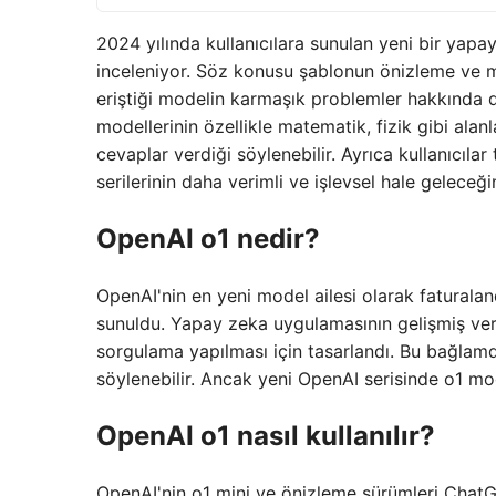
2024 yılında kullanıcılara sunulan yeni bir yapa
inceleniyor. Söz konusu şablonun önizleme ve mi
eriştiği modelin karmaşık problemler hakkında
modellerinin özellikle matematik, fizik gibi ala
cevaplar verdiği söylenebilir. Ayrıca kullanıcıla
serilerinin daha verimli ve işlevsel hale geleceğin
OpenAI o1 nedir?
OpenAI'nin en yeni model ailesi olarak faturaland
sunuldu. Yapay zeka uygulamasının gelişmiş ve
sorgulama yapılması için tasarlandı. Bu bağlam
söylenebilir. Ancak yeni OpenAI serisinde o1 mod
OpenAI o1 nasıl kullanılır?
OpenAI'nin o1 mini ve önizleme sürümleri ChatGPT