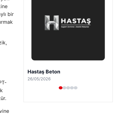
kine
lı bir
tırmak
zik,
Prenses Night Club
29/04/2026
PT-
ık
ür.
vine