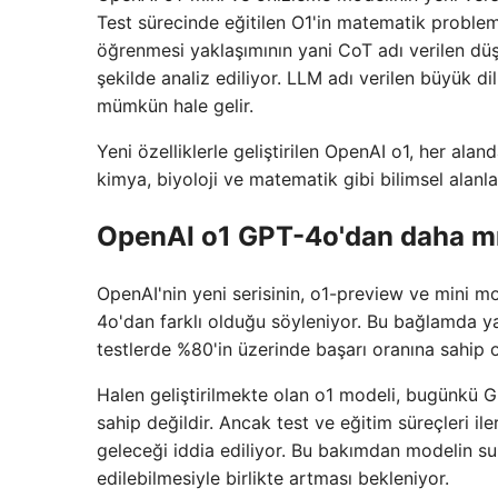
Test sürecinde eğitilen O1'in matematik proble
öğrenmesi yaklaşımının yani CoT adı verilen düşü
şekilde analiz ediliyor. LLM adı verilen büyük dil
mümkün hale gelir.
Yeni özelliklerle geliştirilen OpenAI o1, her ala
kimya, biyoloji ve matematik gibi bilimsel alanla
OpenAI o1 GPT-4o'dan daha mı
OpenAI'nin yeni serisinin, o1-preview ve mini 
4o'dan farklı olduğu söyleniyor. Bu bağlamda y
testlerde %80'in üzerinde başarı oranına sahip 
Halen geliştirilmekte olan o1 modeli, bugünkü 
sahip değildir. Ancak test ve eğitim süreçleri il
geleceği iddia ediliyor. Bu bakımdan modelin su
edilebilmesiyle birlikte artması bekleniyor.