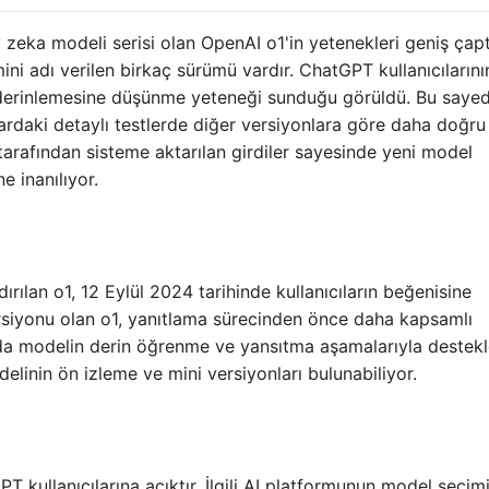
y zeka modeli serisi olan OpenAI o1'in yetenekleri geniş çap
ni adı verilen birkaç sürümü vardır. ChatGPT kullanıcılarını
 derinlemesine düşünme yeteneği sunduğu görüldü. Bu saye
nlardaki detaylı testlerde diğer versiyonlara göre daha doğru
r tarafından sisteme aktarılan girdiler sayesinde yeni model
e inanılıyor.
ırılan o1, 12 Eylül 2024 tarihinde kullanıcıların beğenisine
rsiyonu olan o1, yanıtlama sürecinden önce daha kapsamlı
da modelin derin öğrenme ve yansıtma aşamalarıyla destekl
elinin ön izleme ve mini versiyonları bulunabiliyor.
 kullanıcılarına açıktır. İlgili AI platformunun model seçim