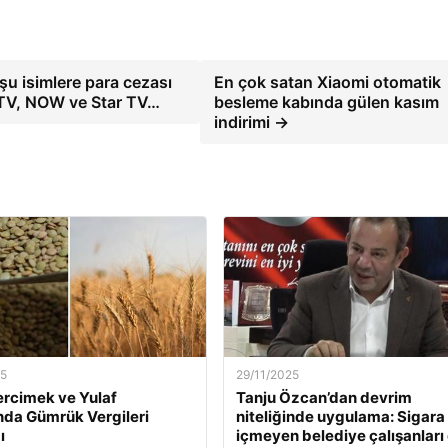
 şu isimlere para cezası
En çok satan Xiaomi otomatik
 TV, NOW ve Star TV…
besleme kabında gülen kasım
indirimi →
25
29/11/2025
ercimek ve Yulaf
Tanju Özcan’dan devrim
ında Gümrük Vergileri
niteliğinde uygulama: Sigara
ı
içmeyen belediye çalışanları