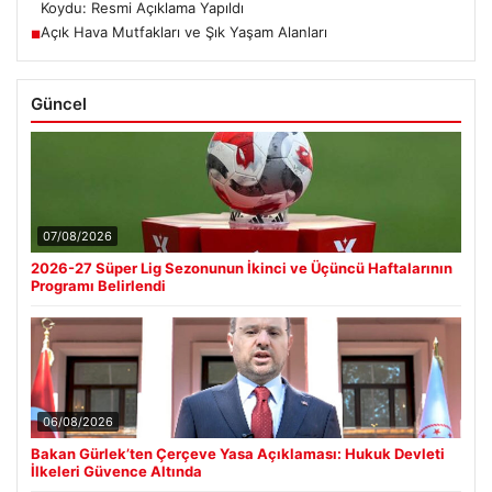
Koydu: Resmi Açıklama Yapıldı
Açık Hava Mutfakları ve Şık Yaşam Alanları
■
Güncel
07/08/2026
2026-27 Süper Lig Sezonunun İkinci ve Üçüncü Haftalarının
Programı Belirlendi
06/08/2026
Bakan Gürlek’ten Çerçeve Yasa Açıklaması: Hukuk Devleti
İlkeleri Güvence Altında