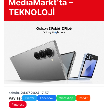
MediaMarkt’ta –
TEKNOLOJİ
admin
•
24.07.2024 17:57
Paylaş:
Twitter
Facebook
WhatsApp
Reddit
Pinterest