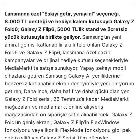
Lansmana özel “Eskiyi getir, yeniyi al” seçeneği,
8.000 TL desteği ve hediye kalem kutusuyla Galaxy Z
Fold6; Galaxy Z Flip6, 5000 TL’lik stand ve ücretsiz
yüzük kutusuyla birlikte geliyor.
Samsung’un yeni
amiral gemisi katlanabilir akıllı telefonları Galaxy Z
Fold6 ve Galaxy Z Flip6, lansmana özel cazip
kampanyalar ve orijinal hediye kutusu seçenekleriyle
MediaMarkt’ta satışa sunuluyor. Yapay zekayı mobil
cihazlara getiren Samsung Galaxy AI yeniliklerine
benzersiz katlanabilir ekran deneyimiyle yeni bir yorum
getiren; Daha ince, daha hafif ve daha güçlü olan yeni
Galaxy Z Fold serisi, 28 Temmuz’a kadar MediaMarkt
mağazaları ve mediamarkt online alışveriş
mağazasından ön siparişle satın alınabilecek. Galaxy Z
Fold’un geniş ekranı, Galaxy Z Flip’in FlexWindow
fonksiyonu veya ikonik FlexMode fonksiyonu gibi pek
çok özelliğiyle Galaxy Z Serisi, tüm gücüyle;