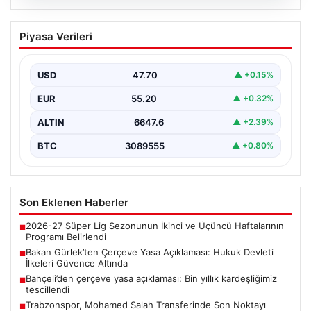
06.08.2026
Bakan Gürlek’ten Çerçeve Yasa
Piyasa Verileri
Açıklaması: Hukuk Devleti İlkeleri
Güvence Altında
USD
47.70
▲ +0.15%
Adalet Bakanı Akın Gürlek, Türkiye’nin terörden
arındırılmış bir geleceğe doğru ilerlerken, hazırlanan
EUR
55.20
▲ +0.32%
yeni çerçeve…
ALTIN
6647.6
▲ +2.39%
BTC
3089555
▲ +0.80%
Son Eklenen Haberler
2026-27 Süper Lig Sezonunun İkinci ve Üçüncü Haftalarının
■
Programı Belirlendi
Bakan Gürlek’ten Çerçeve Yasa Açıklaması: Hukuk Devleti
■
İlkeleri Güvence Altında
Bahçeli’den çerçeve yasa açıklaması: Bin yıllık kardeşliğimiz
■
tescillendi
Trabzonspor, Mohamed Salah Transferinde Son Noktayı
■