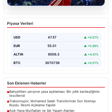
05.08.2026
Trabzonspor, Mohamed Salah
Piyasa Verileri
Transferinde Son Noktayı Koydu: Resmi
Açıklama Yapıldı
USD
47.57
▲ +0.07%
Trabzonspor, uzun süredir yoğun olarak gündemde
olan Mohamed Salah transferinde önemli bir adım attı.
EUR
55.01
▲ +0.28%
…
ALTIN
6506.3
▲ +4.41%
BTC
3070739
▲ +0.57%
Son Eklenen Haberler
Bahçeli’den çerçeve yasa açıklaması: Bin yıllık kardeşliğimiz
■
tescillendi
Trabzonspor, Mohamed Salah Transferinde Son Noktayı
■
Koydu: Resmi Açıklama Yapıldı
Açık Hava Mutfakları ve Şık Yaşam Alanları
■