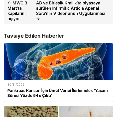
← MWC 3
AB ve Birleşik Krallık’ta piyasaya
Mart’ta
sürülen Infirmific Articia Apenai
kapılarını
Sora’nın Videonunun Uygulanması
açıyor
→
Tavsiye Edilen Haberler
30/11/2025
Pankreas Kanseri İçin Umut Verici İlerlemeler: ‘Yaşam
Süresi Yüzde 54’e Çıktı’