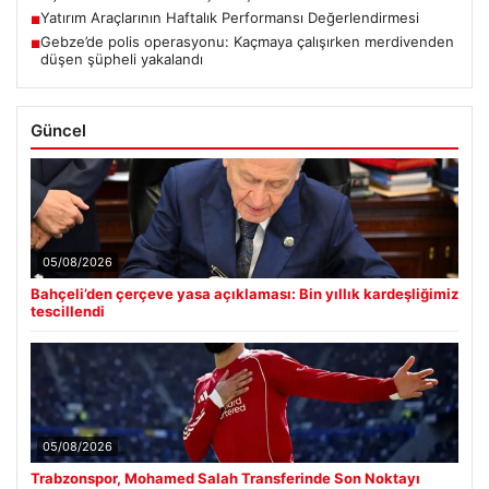
Yatırım Araçlarının Haftalık Performansı Değerlendirmesi
■
Gebze’de polis operasyonu: Kaçmaya çalışırken merdivenden
■
düşen şüpheli yakalandı
Güncel
05/08/2026
Bahçeli’den çerçeve yasa açıklaması: Bin yıllık kardeşliğimiz
tescillendi
05/08/2026
Trabzonspor, Mohamed Salah Transferinde Son Noktayı