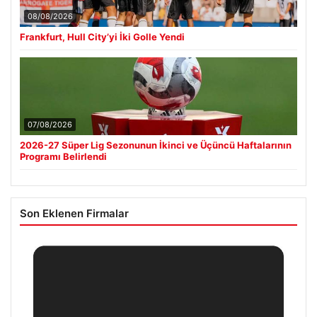
08/08/2026
Frankfurt, Hull City’yi İki Golle Yendi
07/08/2026
2026-27 Süper Lig Sezonunun İkinci ve Üçüncü Haftalarının
Programı Belirlendi
Son Eklenen Firmalar