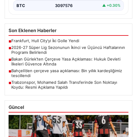
BTC
3097576
▲ +0.30%
Son Eklenen Haberler
Frankfurt, Hull City’yi İki Golle Yendi
■
2026-27 Süper Lig Sezonunun İkinci ve Üçüncü Haftalarının
■
Programı Belirlendi
Bakan Gürlek’ten Çerçeve Yasa Açıklaması: Hukuk Devleti
■
İlkeleri Güvence Altında
Bahçeli’den çerçeve yasa açıklaması: Bin yıllık kardeşliğimiz
■
tescillendi
Trabzonspor, Mohamed Salah Transferinde Son Noktayı
■
Koydu: Resmi Açıklama Yapıldı
Güncel