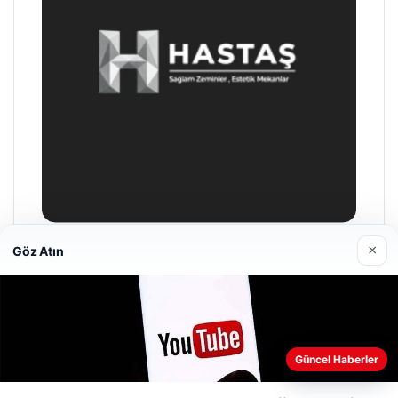
×
Göz Atın
Prenses Night Club
29/04/2026
Web sitemizi nasıl kullandığınızı daha iyi anlayabilmek,
Güncel Haberler
deneyiminizi kişiselleştirmek ve geliştirmek amacıyla çerezler
kullanıyoruz.
Çerez Politikamız