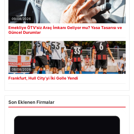
09/08/2026
Emekliye ÖTV’siz Araç İmkanı Geliyor mu? Yasa Tasarısı ve
Güncel Durumlar
08/08/2026
Frankfurt, Hull City’yi İki Golle Yendi
Son Eklenen Firmalar