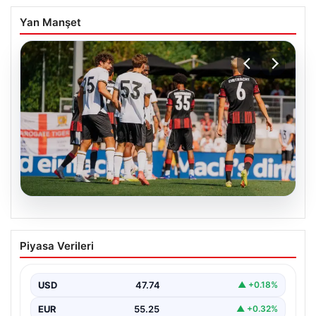
Yan Manşet
08.08.2026
Frankfurt, Hull City’yi İki Golle Yendi
Piyasa Verileri
Alman kulübü Eintracht Frankfurt, hazırlık dönemi
maçında İngiliz temsilcisi Hull City ile karşılaştı ve…
USD
47.74
▲ +0.18%
EUR
55.25
▲ +0.32%