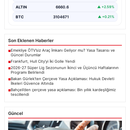
ALTIN
6660.6
▲ +2.59%
BTC
3104671
▲ +0.21%
Son Eklenen Haberler
Emekliye ÖTV’siz Araç İmkanı Geliyor mu? Yasa Tasarısı ve
■
Güncel Durumlar
Frankfurt, Hull City’yi İki Golle Yendi
■
2026-27 Süper Lig Sezonunun İkinci ve Üçüncü Haftalarının
■
Programı Belirlendi
Bakan Gürlek’ten Çerçeve Yasa Açıklaması: Hukuk Devleti
■
İlkeleri Güvence Altında
Bahçeli’den çerçeve yasa açıklaması: Bin yıllık kardeşliğimiz
■
tescillendi
Güncel