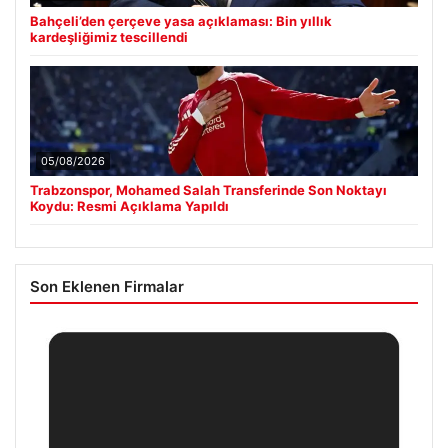
Bahçeli’den çerçeve yasa açıklaması: Bin yıllık
kardeşliğimiz tescillendi
05/08/2026
Trabzonspor, Mohamed Salah Transferinde Son Noktayı
Koydu: Resmi Açıklama Yapıldı
Son Eklenen Firmalar