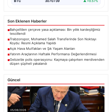
BTC
3070739
▲ +0.57%
Son Eklenen Haberler
Bahçeli’den çerçeve yasa açıklaması: Bin yıllık kardeşliğimiz
■
tescillendi
Trabzonspor, Mohamed Salah Transferinde Son Noktayı
■
Koydu: Resmi Açıklama Yapıldı
Açık Hava Mutfakları ve Şık Yaşam Alanları
■
Yatırım Araçlarının Haftalık Performansı Değerlendirmesi
■
Gebze’de polis operasyonu: Kaçmaya çalışırken merdivenden
■
düşen şüpheli yakalandı
Güncel
05/08/2026