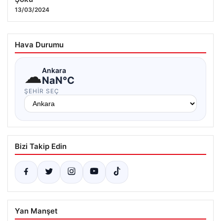
24.07.2026 12:55
13/03/2024
Hava Durumu
☁
Ankara
NaN°C
ŞEHIR SEÇ
Bizi Takip Edin
Yan Manşet