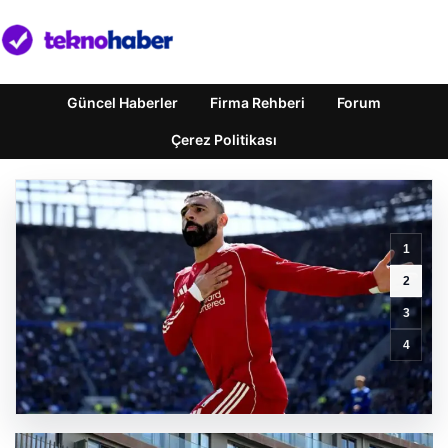
Güncel Haberler
Firma Rehberi
Forum
Çerez Politikası
1
Manchester
United,
2
Atletico
3
Madrid’i
Güçlü
4
Bir
Performansla
Yendi
GÜNCEL HABERLER
0 YORUM