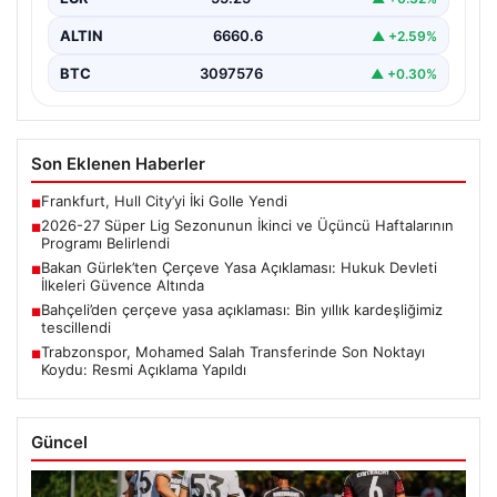
ALTIN
6660.6
▲ +2.59%
BTC
3097576
▲ +0.30%
Son Eklenen Haberler
Frankfurt, Hull City’yi İki Golle Yendi
■
2026-27 Süper Lig Sezonunun İkinci ve Üçüncü Haftalarının
■
Programı Belirlendi
Bakan Gürlek’ten Çerçeve Yasa Açıklaması: Hukuk Devleti
■
İlkeleri Güvence Altında
Bahçeli’den çerçeve yasa açıklaması: Bin yıllık kardeşliğimiz
■
tescillendi
Trabzonspor, Mohamed Salah Transferinde Son Noktayı
■
Koydu: Resmi Açıklama Yapıldı
Güncel