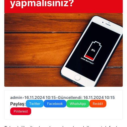
yapmalısınız?
admin
•
16.11.2024 10:15
•
Güncellendi: 16.11.2024 10:15
Paylaş:
Twitter
Facebook
WhatsApp
Reddit
Pinterest