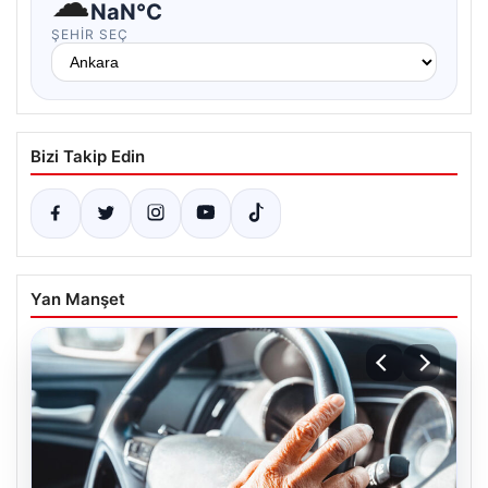
☁
NaN°C
ŞEHIR SEÇ
Bizi Takip Edin
Yan Manşet