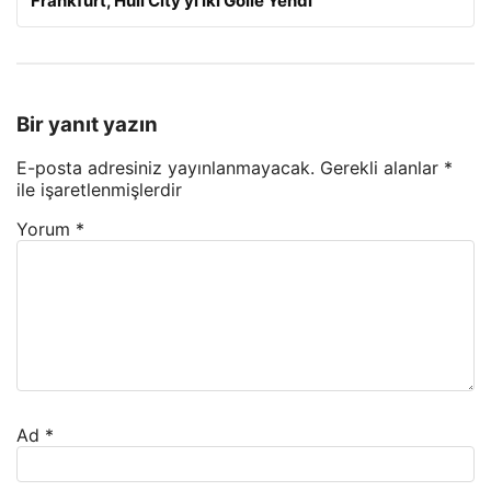
Frankfurt, Hull City’yi İki Golle Yendi
Bir yanıt yazın
E-posta adresiniz yayınlanmayacak.
Gerekli alanlar
*
ile işaretlenmişlerdir
Yorum
*
Ad
*