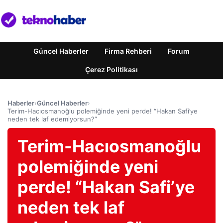
Güncel Haberler
Firma Rehberi
Forum
Çerez Politikası
Haberler
›
Güncel Haberler
›
Terim-Hacıosmanoğlu polemiğinde yeni perde! “Hakan Safi’ye
neden tek laf edemiyorsun?”
Terim-Hacıosmanoğlu
polemiğinde yeni
perde! “Hakan Safi’ye
neden tek laf