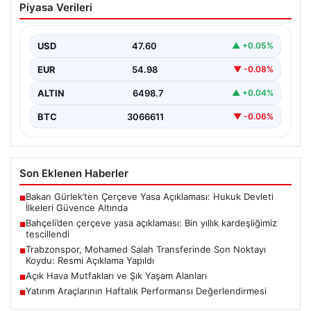
Piyasa Verileri
Bin yıllık kardeşliğimiz tescillendi
USD
47.60
▲ +0.05%
EUR
54.98
▼ -0.08%
ALTIN
6498.7
▲ +0.04%
BTC
3066611
▼ -0.06%
Son Eklenen Haberler
Bakan Gürlek’ten Çerçeve Yasa Açıklaması: Hukuk Devleti
■
İlkeleri Güvence Altında
Bahçeli’den çerçeve yasa açıklaması: Bin yıllık kardeşliğimiz
■
tescillendi
Trabzonspor, Mohamed Salah Transferinde Son Noktayı
■
Koydu: Resmi Açıklama Yapıldı
Açık Hava Mutfakları ve Şık Yaşam Alanları
■
Yatırım Araçlarının Haftalık Performansı Değerlendirmesi
■