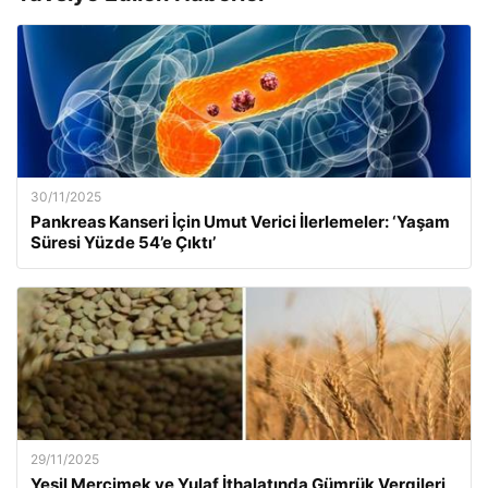
30/11/2025
Pankreas Kanseri İçin Umut Verici İlerlemeler: ‘Yaşam
Süresi Yüzde 54’e Çıktı’
29/11/2025
Yeşil Mercimek ve Yulaf İthalatında Gümrük Vergileri