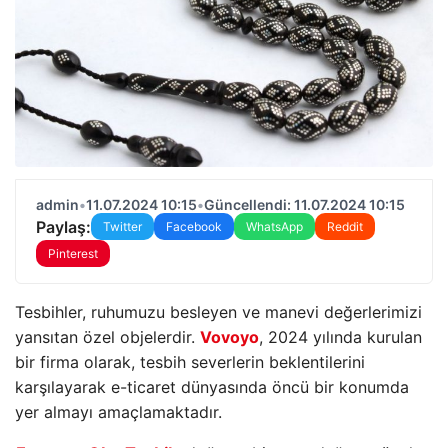
admin
•
11.07.2024 10:15
•
Güncellendi: 11.07.2024 10:15
Paylaş:
Twitter
Facebook
WhatsApp
Reddit
Pinterest
Tesbihler, ruhumuzu besleyen ve manevi değerlerimizi
yansıtan özel objelerdir.
Vovoyo
, 2024 yılında kurulan
bir firma olarak, tesbih severlerin beklentilerini
karşılayarak e-ticaret dünyasında öncü bir konumda
yer almayı amaçlamaktadır.