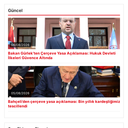
Güncel
06/08/2026
Bakan Gürlek’ten Çerçeve Yasa Açıklaması: Hukuk Devleti
İlkeleri Güvence Altında
05/08/2026
Bahçeli’den çerçeve yasa açıklaması: Bin yıllık kardeşliğimiz
tescillendi