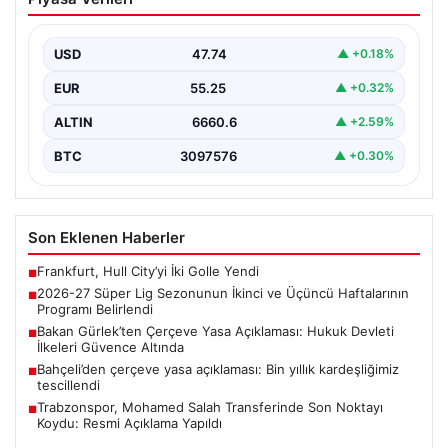
Üçüncü Haftalarının Programı Belirlendi
Türkiye’nin en prestijli futbol ligi olan Süper Lig’in yeni
sezonu için heyecanlandıran gelişmeler yaşandı.…
USD
47.74
▲ +0.18%
EUR
55.25
▲ +0.32%
ALTIN
6660.6
▲ +2.59%
BTC
3097576
▲ +0.30%
Son Eklenen Haberler
Frankfurt, Hull City’yi İki Golle Yendi
■
2026-27 Süper Lig Sezonunun İkinci ve Üçüncü Haftalarının
■
Programı Belirlendi
Bakan Gürlek’ten Çerçeve Yasa Açıklaması: Hukuk Devleti
■
İlkeleri Güvence Altında
Bahçeli’den çerçeve yasa açıklaması: Bin yıllık kardeşliğimiz
■
tescillendi
Trabzonspor, Mohamed Salah Transferinde Son Noktayı
■
Koydu: Resmi Açıklama Yapıldı