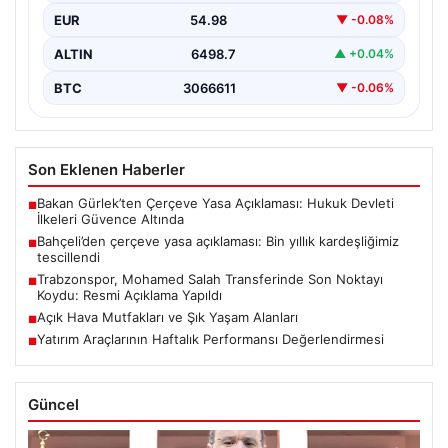
EUR
54.98
▼ -0.08%
ALTIN
6498.7
▲ +0.04%
BTC
3066611
▼ -0.06%
Son Eklenen Haberler
Bakan Gürlek’ten Çerçeve Yasa Açıklaması: Hukuk Devleti
■
İlkeleri Güvence Altında
Bahçeli’den çerçeve yasa açıklaması: Bin yıllık kardeşliğimiz
■
tescillendi
Trabzonspor, Mohamed Salah Transferinde Son Noktayı
■
Koydu: Resmi Açıklama Yapıldı
Açık Hava Mutfakları ve Şık Yaşam Alanları
■
Yatırım Araçlarının Haftalık Performansı Değerlendirmesi
■
Güncel