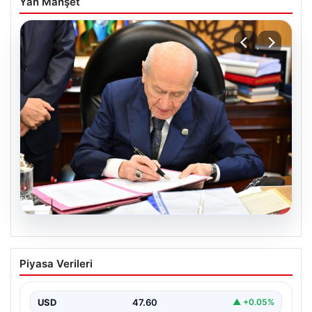
Yan Manşet
05.08.2026
Bahçeli’den çerçeve yasa açıklaması:
Piyasa Verileri
Bin yıllık kardeşliğimiz tescillendi
USD
47.60
▲ +0.05%