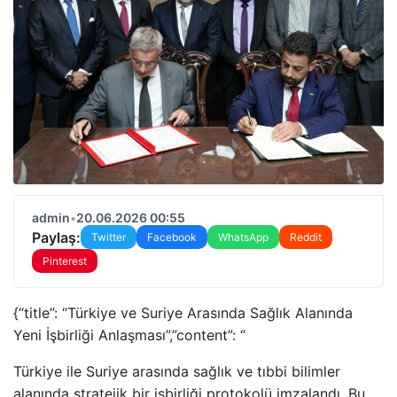
admin
•
20.06.2026 00:55
Paylaş:
Twitter
Facebook
WhatsApp
Reddit
Pinterest
{“title”: “Türkiye ve Suriye Arasında Sağlık Alanında
Yeni İşbirliği Anlaşması”,”content”: “
Türkiye ile Suriye arasında sağlık ve tıbbi bilimler
alanında stratejik bir işbirliği protokolü imzalandı. Bu