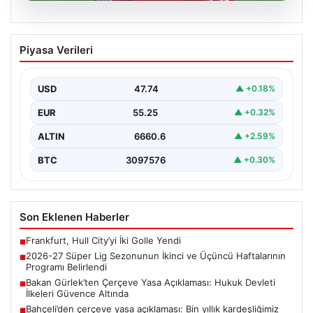
07.08.2026
2026-27 Süper Lig Sezonunun İkinci ve
Piyasa Verileri
Üçüncü Haftalarının Programı Belirlendi
Türkiye’nin en prestijli futbol ligi olan Süper Lig’in yeni
sezonu için heyecanlandıran gelişmeler yaşandı.…
USD
47.74
▲ +0.18%
EUR
55.25
▲ +0.32%
ALTIN
6660.6
▲ +2.59%
BTC
3097576
▲ +0.30%
Son Eklenen Haberler
Frankfurt, Hull City’yi İki Golle Yendi
■
2026-27 Süper Lig Sezonunun İkinci ve Üçüncü Haftalarının
■
Programı Belirlendi
Bakan Gürlek’ten Çerçeve Yasa Açıklaması: Hukuk Devleti
■
İlkeleri Güvence Altında
Bahçeli’den çerçeve yasa açıklaması: Bin yıllık kardeşliğimiz
■