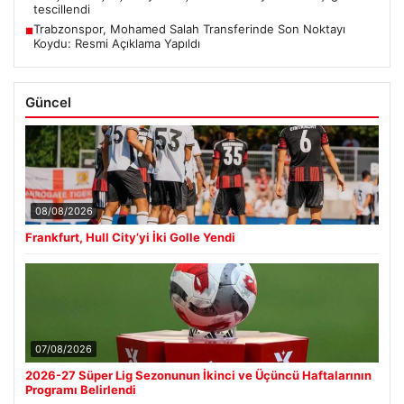
tescillendi
Trabzonspor, Mohamed Salah Transferinde Son Noktayı
■
Koydu: Resmi Açıklama Yapıldı
Güncel
08/08/2026
Frankfurt, Hull City’yi İki Golle Yendi
07/08/2026
2026-27 Süper Lig Sezonunun İkinci ve Üçüncü Haftalarının
Programı Belirlendi