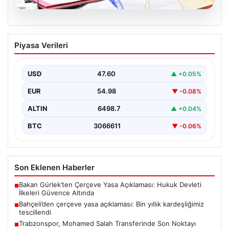
05.08.2026
Bahçeli’den çerçeve yasa açıklaması:
Piyasa Verileri
Bin yıllık kardeşliğimiz tescillendi
USD
47.60
▲ +0.05%
EUR
54.98
▼ -0.08%
ALTIN
6498.7
▲ +0.04%
BTC
3066611
▼ -0.06%
Son Eklenen Haberler
Bakan Gürlek’ten Çerçeve Yasa Açıklaması: Hukuk Devleti
■
İlkeleri Güvence Altında
Bahçeli’den çerçeve yasa açıklaması: Bin yıllık kardeşliğimiz
■
tescillendi
Trabzonspor, Mohamed Salah Transferinde Son Noktayı
■