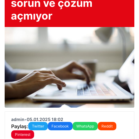
sorun ve çözüm
açmıyor
admin
•
05.01.2025 18:02
Paylaş:
Twitter
Facebook
WhatsApp
Reddit
Pinterest