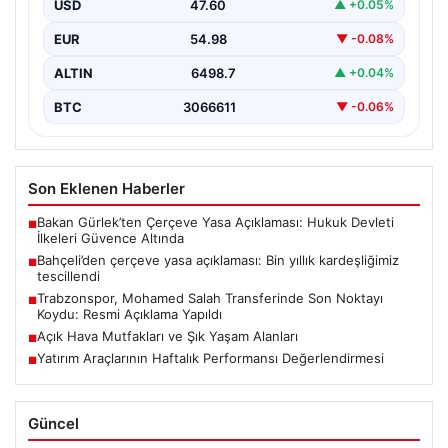
USD
47.60
▲ +0.05%
EUR
54.98
▼ -0.08%
ALTIN
6498.7
▲ +0.04%
BTC
3066611
▼ -0.06%
Son Eklenen Haberler
Bakan Gürlek’ten Çerçeve Yasa Açıklaması: Hukuk Devleti
■
İlkeleri Güvence Altında
Bahçeli’den çerçeve yasa açıklaması: Bin yıllık kardeşliğimiz
■
tescillendi
Trabzonspor, Mohamed Salah Transferinde Son Noktayı
■
Koydu: Resmi Açıklama Yapıldı
Açık Hava Mutfakları ve Şık Yaşam Alanları
■
Yatırım Araçlarının Haftalık Performansı Değerlendirmesi
■
Güncel