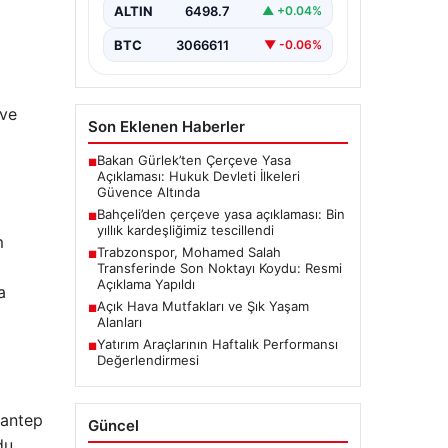
ALTIN
6498.7
▲ +0.04%
ı
BTC
3066611
▼ -0.06%
 ve
Son Eklenen Haberler
Bakan Gürlek’ten Çerçeve Yasa
■
Açıklaması: Hukuk Devleti İlkeleri
Güvence Altında
Bahçeli’den çerçeve yasa açıklaması: Bin
■
yıllık kardeşliğimiz tescillendi
m
Trabzonspor, Mohamed Salah
■
Transferinde Son Noktayı Koydu: Resmi
Açıklama Yapıldı
a
Açık Hava Mutfakları ve Şık Yaşam
■
Alanları
Yatırım Araçlarının Haftalık Performansı
■
Değerlendirmesi
iantep
Güncel
du.