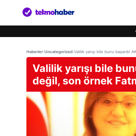
Haberler
›
Uncategorized
›
Valilik yarışı bile bunu başardı
Valilik yarışı bile 
değil, son örnek Fa