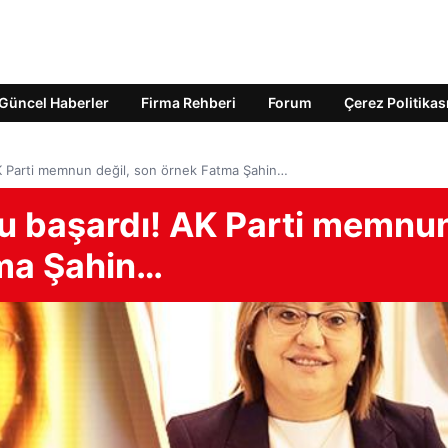
Güncel Haberler
Firma Rehberi
Forum
Çerez Politikas
! AK Parti memnun değil, son örnek Fatma Şahin…
bunu başardı! AK Parti memnu
tma Şahin…