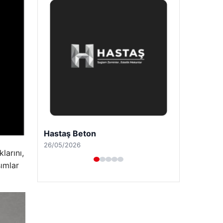
Prenses Night Club
29/04/2026
larını,
şımlar