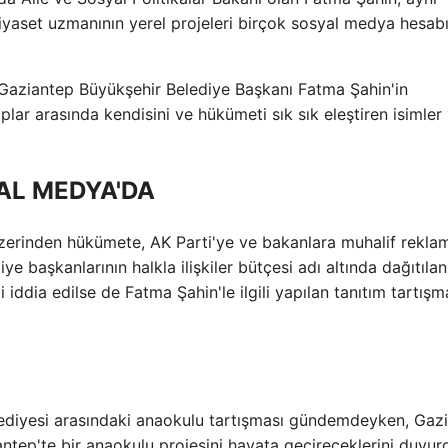
Siyaset uzmanının yerel projeleri birçok sosyal medya hesab
 Gaziantep Büyükşehir Belediye Başkanı Fatma Şahin'in
r arasında kendisini ve hükümeti sık sık eleştiren isimler
AL MEDYA'DA
 üzerinden hükümete, AK Parti'ye ve bakanlara muhalif rekla
başkanlarının halkla ilişkiler bütçesi adı altında dağıtılan
iddia edilse de Fatma Şahin'le ilgili yapılan tanıtım tartışm
Belediyesi arasındaki anaokulu tartışması gündemdeyken, Gaz
tep'te bir anaokulu projesini hayata geçireceklerini duyur