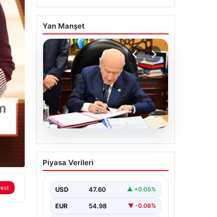
Yan Manşet
05.08.2026
Bahçeli’den çerçeve
Piyasa Verileri
yasa açıklaması: Bin
yıllık kardeşliğimiz
rest
tescillendi
USD
47.60
▲ +0.05%
EUR
54.98
▼ -0.08%