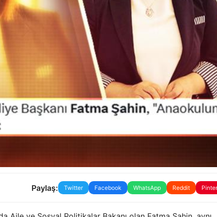
Paylaş:
Twitter
Facebook
WhatsApp
Reddit
Pinte
nda Aile ve Sosyal Politikalar Bakanı olan Fatma Şahin, aynı