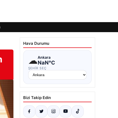
ı
Hava Durumu
n
☁
Ankara
NaN°C
ŞEHIR SEÇ
Bizi Takip Edin