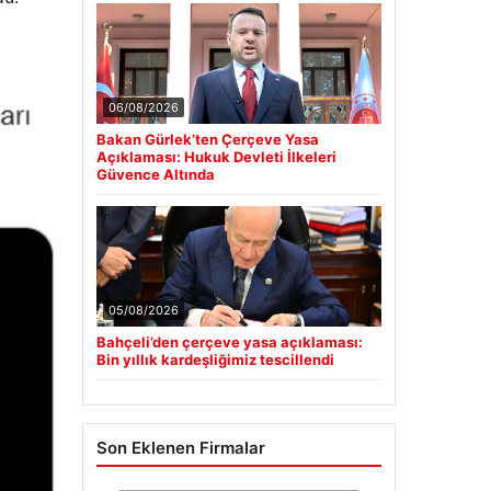
06/08/2026
Bakan Gürlek’ten Çerçeve Yasa
Açıklaması: Hukuk Devleti İlkeleri
Güvence Altında
05/08/2026
Bahçeli’den çerçeve yasa açıklaması:
Bin yıllık kardeşliğimiz tescillendi
Son Eklenen Firmalar