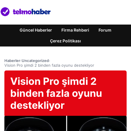
Güncel Haberler
Firma Rehberi
Forum
Çerez Politikası
Haberler
›
Uncategorized
›
Vision Pro şimdi 2 binden fazla oyunu destekliyor
Vision Pro şimdi 2
binden fazla oyunu
destekliyor