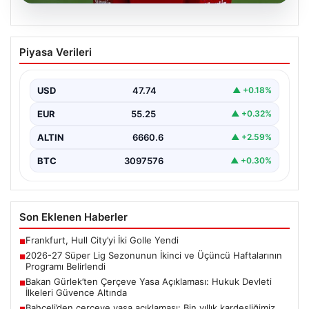
07.08.2026
2026-27 Süper Lig Sezonunun İkinci ve
Piyasa Verileri
Üçüncü Haftalarının Programı Belirlendi
Türkiye’nin en prestijli futbol ligi olan Süper Lig’in yeni
sezonu için heyecanlandıran gelişmeler yaşandı.…
USD
47.74
▲ +0.18%
EUR
55.25
▲ +0.32%
ALTIN
6660.6
▲ +2.59%
BTC
3097576
▲ +0.30%
Son Eklenen Haberler
Frankfurt, Hull City’yi İki Golle Yendi
■
2026-27 Süper Lig Sezonunun İkinci ve Üçüncü Haftalarının
■
Programı Belirlendi
Bakan Gürlek’ten Çerçeve Yasa Açıklaması: Hukuk Devleti
■
İlkeleri Güvence Altında
Bahçeli’den çerçeve yasa açıklaması: Bin yıllık kardeşliğimiz
■