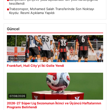
tescillendi
Trabzonspor, Mohamed Salah Transferinde Son Noktayı
■
Koydu: Resmi Açıklama Yapıldı
Güncel
08/08/2026
Frankfurt, Hull City’yi İki Golle Yendi
07/08/2026
2026-27 Süper Lig Sezonunun İkinci ve Üçüncü Haftalarının
Programı Belirlendi