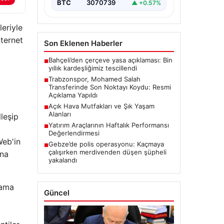
BTC
3070739
▲ +0.57%
leriyle
ternet
Son Eklenen Haberler
Bahçeli’den çerçeve yasa açıklaması: Bin
■
yıllık kardeşliğimiz tescillendi
Trabzonspor, Mohamed Salah
■
Transferinde Son Noktayı Koydu: Resmi
Açıklama Yapıldı
Açık Hava Mutfakları ve Şık Yaşam
■
Alanları
lleşip
Yatırım Araçlarının Haftalık Performansı
■
Değerlendirmesi
Web'in
Gebze’de polis operasyonu: Kaçmaya
■
çalışırken merdivenden düşen şüpheli
ana
yakalandı
mama
Güncel