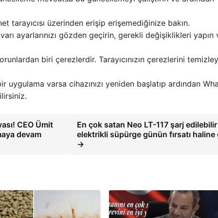
net tarayıcısı üzerinden erişip erişemediğinize bakın.
varı ayarlarınızı gözden geçirin, gerekli değişiklikleri yapın 
sorunlardan biri çerezlerdir. Tarayıcınızın çerezlerini temizle
bir uygulama varsa cihazınızı yeniden başlatıp ardından W
irsiniz.
yası! CEO Ümit
En çok satan Neo LT-117 şarj edilebilir
samaya devam
elektrikli süpürge günün fırsatı haline 
→