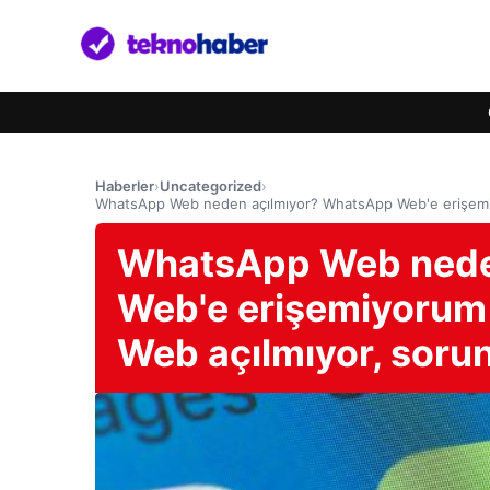
Haberler
›
Uncategorized
›
WhatsApp Web neden açılmıyor? WhatsApp Web'e erişem
WhatsApp Web nede
Web'e erişemiyoru
Web açılmıyor, soru