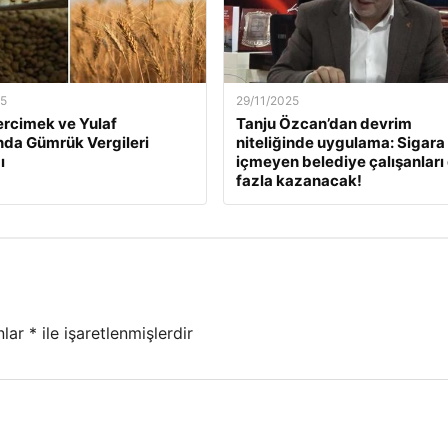
25
29/11/2025
ercimek ve Yulaf
Tanju Özcan’dan devrim
ında Gümrük Vergileri
niteliğinde uygulama: Sigara
ı
içmeyen belediye çalışanları
fazla kazanacak!
nlar
*
ile işaretlenmişlerdir