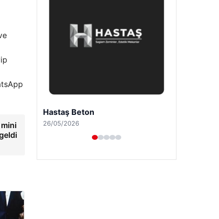
ve
yip
hatsApp
Prenses Night Club
29/04/2026
 mini
geldi