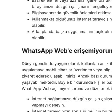
Bazı eklentiler veya uzantılar genel olarak 
tarayıcınızın düzgün çalışmasını engelleye
Bilgisayarınızda güvenlik önlemleri etkins
Kullanmakta olduğunuz İnternet tarayıcıs
olabilir.
Arka planda başka uygulamaların açık ol
olabilir.
WhatsApp Web'e erişemiyorum
Dünya genelinde yaygın olarak kullanılan anlık 
uygulamaya mobil cihazlar üzerinden veya bilgis
ziyaret ederek ulaşabilirsiniz. Ancak bazı duru
yaşayabilmektedir. Böyle bir durumda kişiler b
WhatsApp Web açılmıyor sorunu ve düzeltmek iç
İnternet bağlantınızın düzgün çalışıp çalışm
yapmayı deneyin.
İnternet tarayıcınızın son sürümü için bir