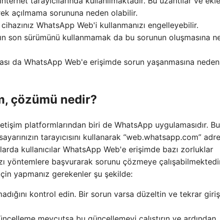
internet tarayıcılarında kullanılmaktadır. Bu uzantılar ve ekle
rek açılmama sorununa neden olabilir.
e cihazınız WhatsApp Web'i kullanmanızı engelleyebilir.
ının son sürümünü kullanmamak da bu sorunun oluşmasına n
ması da WhatsApp Web'e erişimde sorun yaşanmasına neden
, çözümü nedir?
iletişim platformlarından biri de WhatsApp uygulamasıdır. Bu
ayarınızın tarayıcısını kullanarak “web.whatsapp.com” adre
mlarda kullanıcılar WhatsApp Web'e erişimde bazı zorluklar
azı yöntemlere başvurarak sorunu çözmeye çalışabilmektedir
in yapmanız gerekenler şu şekilde:
adığını kontrol edin. Bir sorun varsa düzeltin ve tekrar giriş
 güncelleme mevcutsa bu güncellemeyi çalıştırın ve ardından