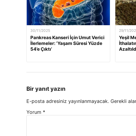
30/11/2025
29/11/20
Pankreas Kanseri İçin Umut Verici
Yeşil M
İlerlemeler: ‘Yaşam Süresi Yüzde
İthalat
54’e Çıktı’
Azaltıld
Bir yanıt yazın
E-posta adresiniz yayınlanmayacak.
Gerekli ala
Yorum
*