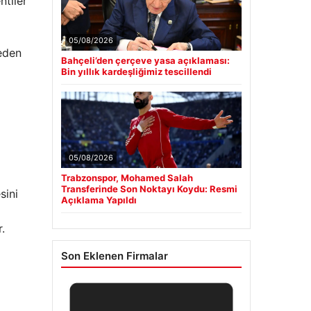
ntiler
05/08/2026
eden
Bahçeli’den çerçeve yasa açıklaması:
Bin yıllık kardeşliğimiz tescillendi
05/08/2026
Trabzonspor, Mohamed Salah
Transferinde Son Noktayı Koydu: Resmi
sini
Açıklama Yapıldı
.
Son Eklenen Firmalar