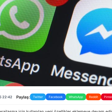
Paylaş:
5 22:42
Twitter
Facebook
WhatsApp
Reddit
Pinte
jlaşma için kullanılan yeni özellikler eklemeye devam edi