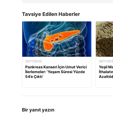
Tavsiye Edilen Haberler
30/11/2025
29/11/20
Pankreas Kanseri İçin Umut Verici
Yeşil M
İlerlemeler: ‘Yaşam Süresi Yüzde
İthalat
54’e Çıktı’
Azaltıld
Bir yanıt yazın