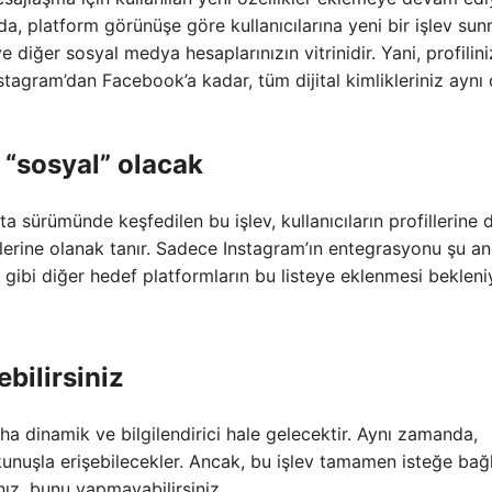
da, platform görünüşe göre kullanıcılarına yeni bir işlev su
e diğer sosyal medya hesaplarınızın vitrinidir. Yani, profilini
agram’dan Facebook’a kadar, tüm dijital kimlikleriniz aynı 
 “sosyal” olacak
 sürümünde keşfedilen bu işlev, kullanıcıların profillerine 
lerine olanak tanır. Sadece Instagram’ın entegrasyonu şu a
 gibi diğer hedef platformların bu listeye eklenmesi bekleni
bilirsiniz
aha dinamik ve bilgilendirici hale gelecektir. Aynı zamanda,
kunuşla erişebilecekler. Ancak, bu işlev tamamen isteğe bağlı
z, bunu yapmayabilirsiniz.