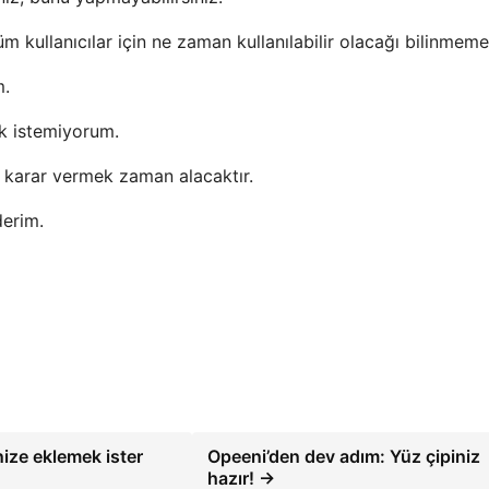
m kullanıcılar için ne zaman kullanılabilir olacağı bilinmeme
m.
k istemiyorum.
a karar vermek zaman alacaktır.
derim.
ize eklemek ister
Opeeni’den dev adım: Yüz çipiniz
hazır! →