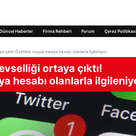
Güncel Haberler
Firma Rehberi
Forum
Çerez Politikas
ya çıktı! Özellikle sosyal medya hesabı olanlarla ilgileniyor
vselliği ortaya çıktı!
a hesabı olanlarla ilgileniy