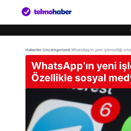
Haberler
›
Uncategorized
›
WhatsApp’ın yeni işlevselliği orta
WhatsApp’ın yeni işle
Özellikle sosyal medy