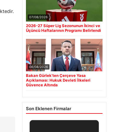
ktedir.
07/08/2026
2026-27 Süper Lig Sezonunun İkinci ve
Üçüncü Haftalarının Programı Belirlendi
06/08/2026
Bakan Gürlek’ten Çerçeve Yasa
Açıklaması: Hukuk Devleti İlkeleri
Güvence Altında
Son Eklenen Firmalar