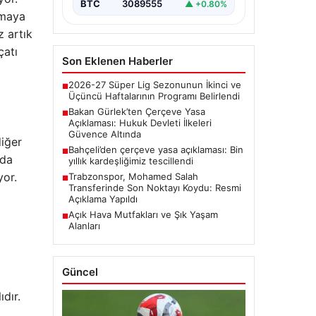
hazırlanan yeni çerçeve…
BTC
3089555
▲ +0.80%
nmaya
z artık
çatı
Son Eklenen Haberler
2026-27 Süper Lig Sezonunun İkinci ve
■
Üçüncü Haftalarının Programı Belirlendi
Bakan Gürlek’ten Çerçeve Yasa
■
Açıklaması: Hukuk Devleti İlkeleri
Güvence Altında
diğer
Bahçeli’den çerçeve yasa açıklaması: Bin
■
nda
yıllık kardeşliğimiz tescillendi
yor.
Trabzonspor, Mohamed Salah
■
Transferinde Son Noktayı Koydu: Resmi
Açıklama Yapıldı
Açık Hava Mutfakları ve Şık Yaşam
■
Alanları
Güncel
dır.