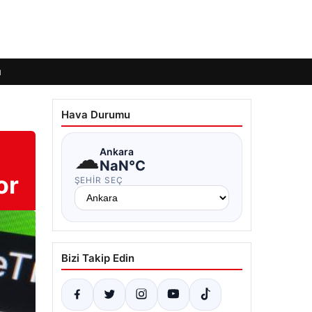
ı
Hava Durumu
☁
Ankara
NaN°C
or
ŞEHIR SEÇ
Bizi Takip Edin