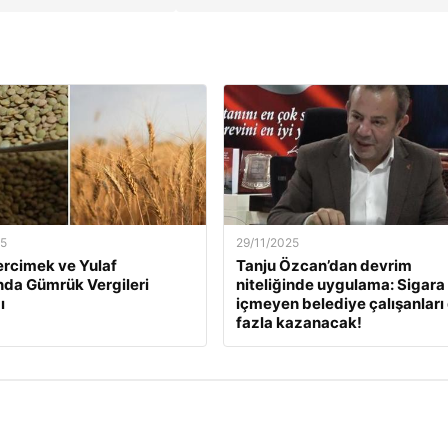
25
29/11/2025
ercimek ve Yulaf
Tanju Özcan’dan devrim
ında Gümrük Vergileri
niteliğinde uygulama: Sigara
ı
içmeyen belediye çalışanları
fazla kazanacak!