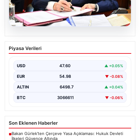
05.08.2026
Bahçeli’den çerçeve yasa açıklaması:
Piyasa Verileri
Bin yıllık kardeşliğimiz tescillendi
USD
47.60
▲ +0.05%
EUR
54.98
▼ -0.08%
ALTIN
6498.7
▲ +0.04%
BTC
3066611
▼ -0.06%
Son Eklenen Haberler
Bakan Gürlek’ten Çerçeve Yasa Açıklaması: Hukuk Devleti
■
İlkeleri Güvence Altında