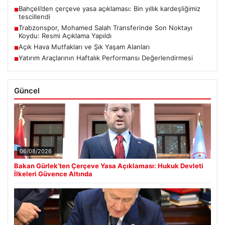
Bahçeli’den çerçeve yasa açıklaması: Bin yıllık kardeşliğimiz
■
tescillendi
Trabzonspor, Mohamed Salah Transferinde Son Noktayı
■
Koydu: Resmi Açıklama Yapıldı
Açık Hava Mutfakları ve Şık Yaşam Alanları
■
Yatırım Araçlarının Haftalık Performansı Değerlendirmesi
■
Güncel
06/08/2026
Bakan Gürlek’ten Çerçeve Yasa Açıklaması: Hukuk Devleti
İlkeleri Güvence Altında