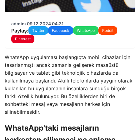
admin
•
09.12.2024 04:31
Paylaş:
Twitter
Facebook
WhatsApp
Reddit
Pinterest
WhatsApp uygulaması başlangıçta mobil cihazlar için
tasarlanmıştı ancak zamanla gelişerek masaüstü
bilgisayar ve tablet gibi teknolojik cihazlarda da
kullanılmaya başlandı. Akıllı telefonlarda yaygın olarak
kullanılan bu uygulamanın insanlara sunduğu birçok
farklı özellik bulunuyor. Bu özelliklerden biri de
sohbetteki mesaj veya mesajların herkes için
silinebilmesidir.
WhatsApp'taki mesajların
herkesten silinmesi ne anlama