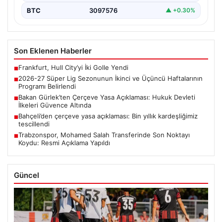
BTC
3097576
▲ +0.30%
Son Eklenen Haberler
Frankfurt, Hull City’yi İki Golle Yendi
■
2026-27 Süper Lig Sezonunun İkinci ve Üçüncü Haftalarının
■
Programı Belirlendi
Bakan Gürlek’ten Çerçeve Yasa Açıklaması: Hukuk Devleti
■
İlkeleri Güvence Altında
Bahçeli’den çerçeve yasa açıklaması: Bin yıllık kardeşliğimiz
■
tescillendi
Trabzonspor, Mohamed Salah Transferinde Son Noktayı
■
Koydu: Resmi Açıklama Yapıldı
Güncel