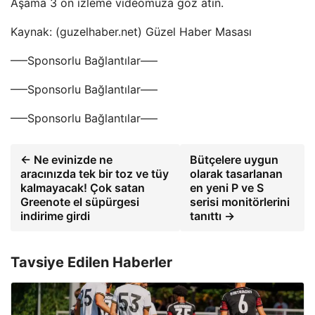
Aşama 3 ön izleme videomuza göz atın.
Kaynak: (guzelhaber.net) Güzel Haber Masası
—–Sponsorlu Bağlantılar—–
—–Sponsorlu Bağlantılar—–
—–Sponsorlu Bağlantılar—–
← Ne evinizde ne
Bütçelere uygun
aracınızda tek bir toz ve tüy
olarak tasarlanan
kalmayacak! Çok satan
en yeni P ve S
Greenote el süpürgesi
serisi monitörlerini
indirime girdi
tanıttı →
Tavsiye Edilen Haberler