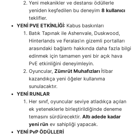
Yeni mekanikler ve destansı ödüllerle
yeniden keşfedilen bu deneyim
8 kullanıcı
teklifler.
YENİ PVE ETKİNLİĞİ:
Kabus baskınları
Batık Tapınak ile Ashenvale, Duskwood,
Hinterlands ve Feralas’ın gizemli portalları
arasındaki bağlantı hakkında daha fazla bilgi
edinmek için tamamen yeni bir açık hava
PvE etkinliğini deneyimleyin.
Oyuncular,
Zümrüt Muhafızları
İtibar
kazandıkça yeni öğeler kullanıma
sunulacaktır.
YENİ RUNLAR
Her sınıf, oyuncular seviye atladıkça açılan
ek yeteneklerle birleştirildiğinde deneme
temasını sürdürecektir.
Altı adede kadar
yeni rün
ev sahipliği yapacak.
YENİ PvP ÖDÜLLERİ