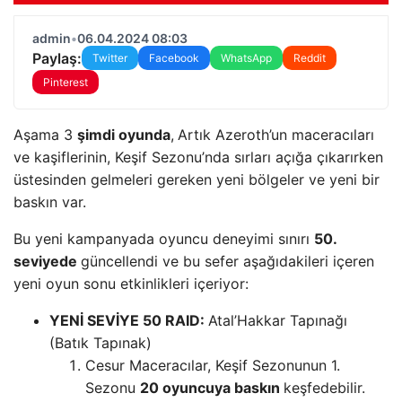
admin
•
06.04.2024 08:03
Paylaş:
Twitter
Facebook
WhatsApp
Reddit
Pinterest
Aşama 3
şimdi oyunda
,
Artık Azeroth’un maceracıları
ve kaşiflerinin, Keşif Sezonu’nda sırları açığa çıkarırken
üstesinden gelmeleri gereken yeni bölgeler ve yeni bir
baskın var.
Bu yeni kampanyada oyuncu deneyimi sınırı
50.
seviyede
güncellendi ve bu sefer aşağıdakileri içeren
yeni oyun sonu etkinlikleri içeriyor:
YENİ SEVİYE 50 RAID:
Atal’Hakkar Tapınağı
(Batık Tapınak)
Cesur Maceracılar, Keşif Sezonunun 1.
Sezonu
20 oyuncuya baskın
keşfedebilir.